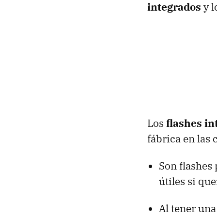
integrados
y l
Los
flashes i
fábrica en las 
Son flashes 
útiles si qu
Al tener una