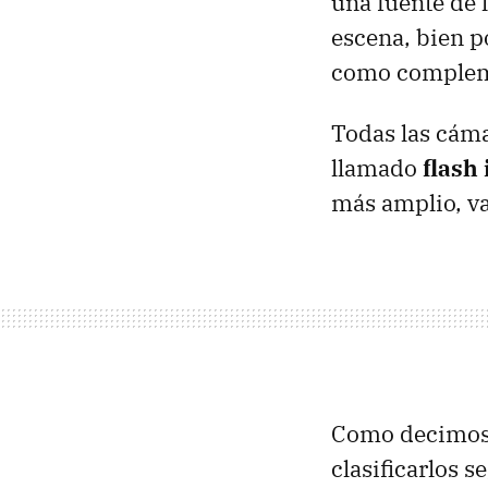
una fuente de 
escena, bien p
como compleme
Todas las cáma
llamado
flash
más amplio, va
Como decimos, 
clasificarlos s