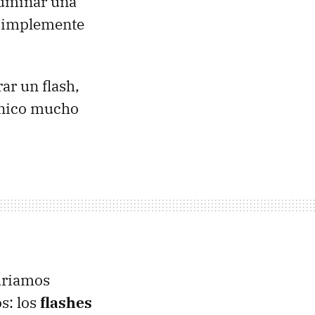
iluminar una
 simplemente
ar un flash,
anico mucho
driamos
s: los
flashes