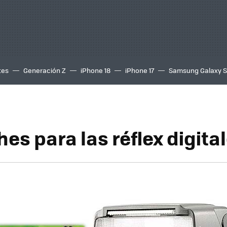
tes
Generación Z
iPhone 18
iPhone 17
Samsung Galaxy 
hes para las réflex digita