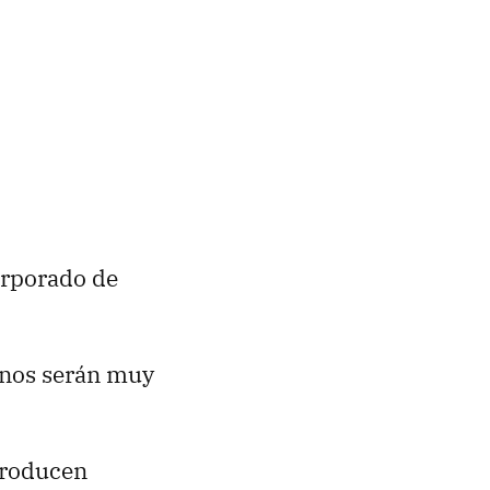
orporado de
o nos serán muy
 producen