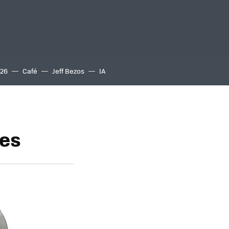
S26
Café
Jeff Bezos
IA
les