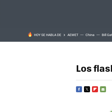
HOY SE HABLA DE
AEMET
China
Bill Ga
Los flas
FACEBOOK
TWITTER
FLIPBOARD
E-
MAIL