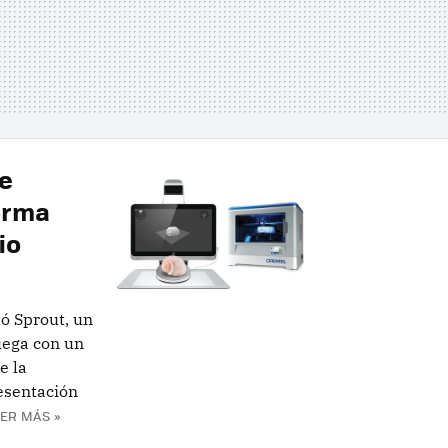
ue
orma
io
ó Sprout, un
uega con un
e la
resentación
ER MÁS »