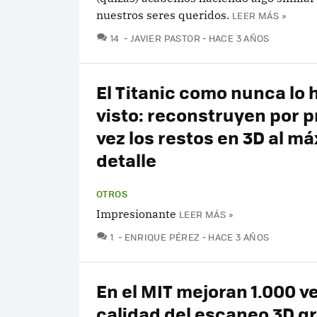
nuestros seres queridos.
LEER MÁS »
COMENTARIOS
14
JAVIER PASTOR
HACE 3 AÑOS
El Titanic como nunca lo 
visto: reconstruyen por 
vez los restos en 3D al m
detalle
OTROS
Impresionante
LEER MÁS »
COMENTARIOS
1
ENRIQUE PÉREZ
HACE 3 AÑOS
En el MIT mejoran 1.000 v
calidad del escaneo 3D gr