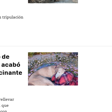
 tripulación
 de
e acabó
cinante
rellevar
l que
 con