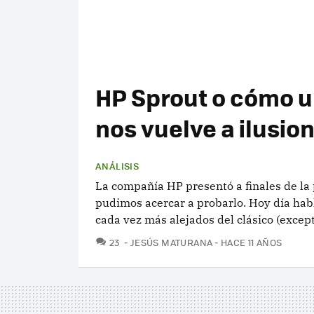
HP Sprout o cómo 
nos vuelve a ilusio
ANÁLISIS
La compañía HP presentó a finales de l
pudimos acercar a probarlo. Hoy día hab
cada vez más alejados del clásico (excep
COMENTARIOS
23
JESÚS MATURANA
HACE 11 AÑOS