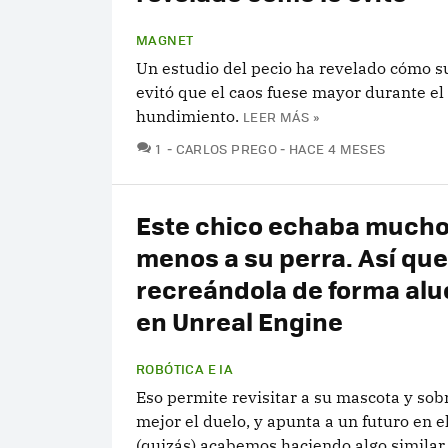
MAGNET
Un estudio del pecio ha revelado cómo su
evitó que el caos fuese mayor durante el
hundimiento.
LEER MÁS »
COMENTARIOS
1
CARLOS PREGO
HACE 4 MESES
Este chico echaba mucho
menos a su perra. Así qu
recreándola de forma alu
en Unreal Engine
ROBÓTICA E IA
Eso permite revisitar a su mascota y sob
mejor el duelo, y apunta a un futuro en e
(quizás) acabemos haciendo algo similar