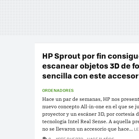
HP Sprout por fin consig
escanear objetos 3D de f
sencilla con este accesor
ORDENADORES
Hace un par de semanas, HP nos present
nuevo concepto All-in-one en el que se j
proyector y un escáner 3D, por cortesía d
tecnología Intel Real Sense. A aquella p
no se llevaron un accesorio que hace...
LE
COMENTARIOS
8
KOTE PUERTO
HACE 11 AÑOS