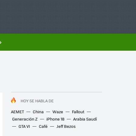
HOY SE HABLA DE
AEMET
China
Waze
Fallout
Generación Z
iPhone 18
Arabia Saudí
GTA VI
Café
Jeff Bezos