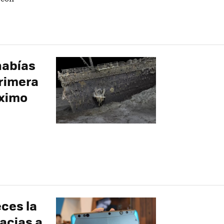
habías
primera
áximo
eces la
acias a