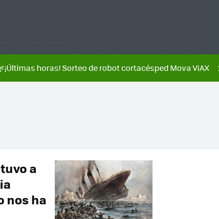
🌿¡Últimas horas! Sorteo de robot cortacésped Mova ViAX
stuvo a
ia
o nos ha