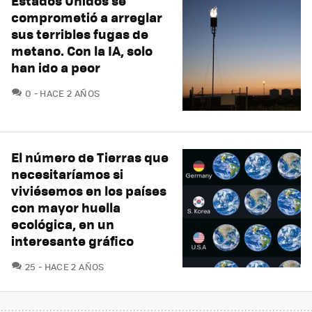
Estados Unidos se
comprometió a arreglar
sus terribles fugas de
metano. Con la IA, solo
han ido a peor
COMENTARIOS
0
HACE 2 AÑOS
El número de Tierras que
necesitaríamos si
viviésemos en los países
con mayor huella
ecológica, en un
interesante gráfico
COMENTARIOS
25
HACE 2 AÑOS