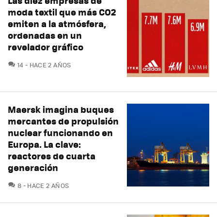
Las diez empresas de
moda textil que más CO2
emiten a la atmósfera,
ordenadas en un
revelador gráfico
COMENTARIOS
14
HACE 2 AÑOS
Maersk imagina buques
mercantes de propulsión
nuclear funcionando en
Europa. La clave:
reactores de cuarta
generación
COMENTARIOS
8
HACE 2 AÑOS