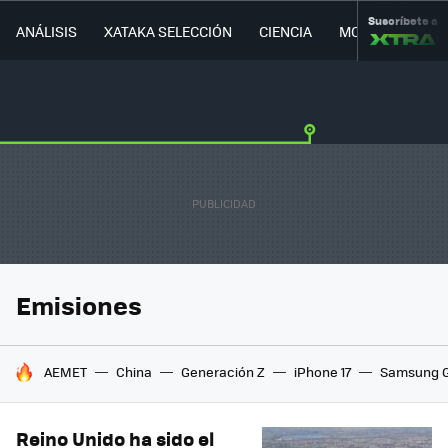
Suscríbete a
ANÁLISIS
XATAKA SELECCIÓN
CIENCIA
MOVILIDAD
Emisiones
HOY SE HABLA DE
AEMET
China
Generación Z
iPhone 17
Samsung G
Reino Unido ha sido el