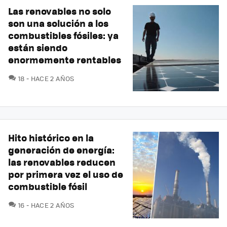
Las renovables no solo
son una solución a los
combustibles fósiles: ya
están siendo
enormemente rentables
COMENTARIOS
18
HACE 2 AÑOS
Hito histórico en la
generación de energía:
las renovables reducen
por primera vez el uso de
combustible fósil
COMENTARIOS
16
HACE 2 AÑOS