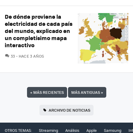
De dónde proviene la
electricidad de cada país
del mundo, explicado en
un completísimo mapa
interactivo
COMENTARIOS
33
HACE 3 AÑOS
«
MÁS RECIENTES
MÁS ANTIGUAS
»
ARCHIVO DE NOTICIAS
OTROS TEMAS:
Streaming
Análisis
Apple
Samsung
In