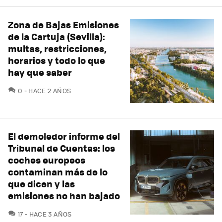
Zona de Bajas Emisiones
de la Cartuja (Sevilla):
multas, restricciones,
horarios y todo lo que
hay que saber
COMENTARIOS
0
HACE 2 AÑOS
El demoledor informe del
Tribunal de Cuentas: los
coches europeos
contaminan más de lo
que dicen y las
emisiones no han bajado
COMENTARIOS
17
HACE 3 AÑOS