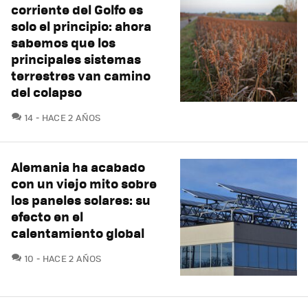
corriente del Golfo es
solo el principio: ahora
sabemos que los
principales sistemas
terrestres van camino
del colapso
COMENTARIOS
14
HACE 2 AÑOS
Alemania ha acabado
con un viejo mito sobre
los paneles solares: su
efecto en el
calentamiento global
COMENTARIOS
10
HACE 2 AÑOS