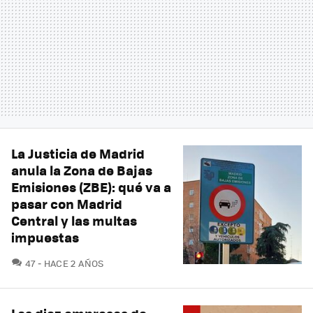
La Justicia de Madrid
anula la Zona de Bajas
Emisiones (ZBE): qué va a
pasar con Madrid
Central y las multas
impuestas
COMENTARIOS
47
HACE 2 AÑOS