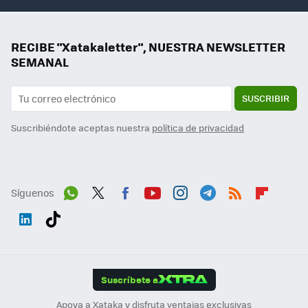
RECIBE "Xatakaletter", NUESTRA NEWSLETTER
SEMANAL
SUSCRIBIR
Suscribiéndote aceptas nuestra
política de privacidad
Síguenos
Wh
Twit
Fac
You
Inst
Tele
RSS
Flip
ats
ter
ebo
tub
agr
gra
boa
Link
Tikt
App
ok
e
am
m
rd
edI
ok
Suscríbete a
n
Apoya a Xataka y disfruta ventajas exclusivas