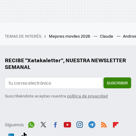
TEMAS DE INTERÉS
Mejores moviles 2026
Claude
Androi
RECIBE "Xatakaletter", NUESTRA NEWSLETTER
SEMANAL
SUSCRIBIR
Suscribiéndote aceptas nuestra
política de privacidad
Síguenos
Wh
Twit
Fac
You
Inst
Tele
RSS
Flip