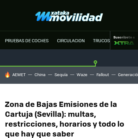
Suscríbete a
PRUEBAS DE COCHES
CIRCULACION
TRUCOS MOTOR
HOY SE HABLA DE
AEMET
China
Sequía
Waze
Fallout
Generació
Zona de Bajas Emisiones de la
Cartuja (Sevilla): multas,
restricciones, horarios y todo lo
que hay que saber