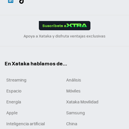
ats
ter
ebo
tub
agr
gra
boa
Link
Tikt
App
ok
e
am
m
rd
edI
ok
Suscríbete a
n
Apoya a Xataka y disfruta ventajas exclusivas
En Xataka hablamos de...
Streaming
Análisis
Espacio
Móviles
Energía
Xataka Movilidad
Apple
Samsung
Inteligencia artificial
China