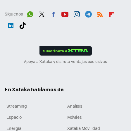
Síguenos
Wh
Twit
Fac
You
Inst
Tele
RSS
Flip
ats
ter
ebo
tub
agr
gra
boa
Link
Tikt
App
ok
e
am
m
rd
edI
ok
Suscríbete a
n
Apoya a Xataka y disfruta ventajas exclusivas
En Xataka hablamos de...
Streaming
Análisis
Espacio
Móviles
Energía
Xataka Movilidad