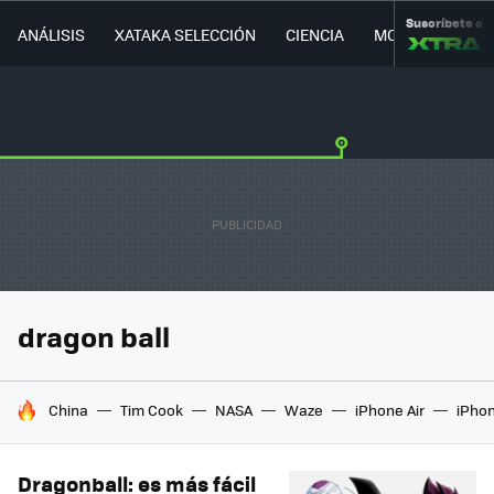
Suscríbete a
ANÁLISIS
XATAKA SELECCIÓN
CIENCIA
MOVILIDAD
dragon ball
HOY SE HABLA DE
China
Tim Cook
NASA
Waze
iPhone Air
iPhon
Dragonball: es más fácil