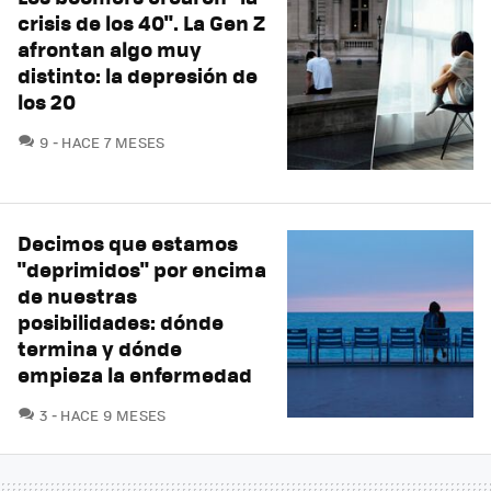
crisis de los 40". La Gen Z
afrontan algo muy
distinto: la depresión de
los 20
COMENTARIOS
9
HACE 7 MESES
Decimos que estamos
"deprimidos" por encima
de nuestras
posibilidades: dónde
termina y dónde
empieza la enfermedad
COMENTARIOS
3
HACE 9 MESES