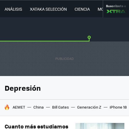
Suscríbete a
ANÁLISIS
XATAKA SELECCIÓN
CIENCIA
MOVILIDAD
Depresión
HOY SE HABLA DE
AEMET
China
Bill Gates
Generación Z
iPhone 18
Cuanto más estudiamos