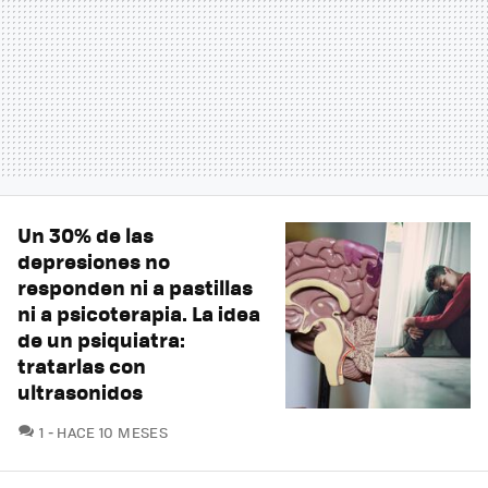
Un 30% de las
depresiones no
responden ni a pastillas
ni a psicoterapia. La idea
de un psiquiatra:
tratarlas con
ultrasonidos
COMENTARIOS
1
HACE 10 MESES