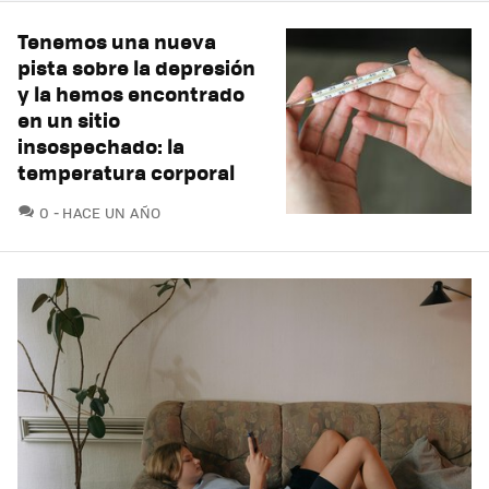
Tenemos una nueva
pista sobre la depresión
y la hemos encontrado
en un sitio
insospechado: la
temperatura corporal
COMENTARIOS
0
HACE UN AÑO