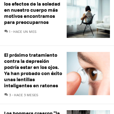
los efectos de la soledad
en nuestro cuerpo más
motivos encontramos
para preocuparnos
COMENTARIOS
1
HACE UN MES
El próximo tratamiento
contra la depresión
podría estar en los ojos.
Ya han probado con éxito
unas lentillas
inteligentes en ratones
COMENTARIOS
3
HACE 3 MESES
Los boomers crearon "la