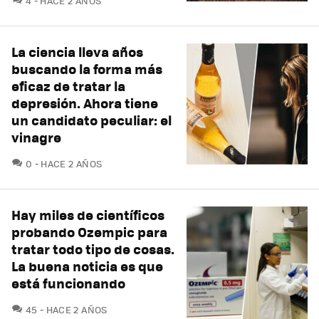
4
HACE 2 AÑOS
La ciencia lleva años
buscando la forma más
eficaz de tratar la
depresión. Ahora tiene
un candidato peculiar: el
vinagre
COMENTARIOS
0
HACE 2 AÑOS
Hay miles de científicos
probando Ozempic para
tratar todo tipo de cosas.
La buena noticia es que
está funcionando
COMENTARIOS
45
HACE 2 AÑOS