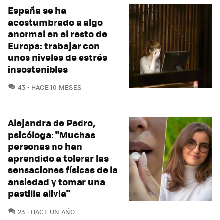
España se ha
acostumbrado a algo
anormal en el resto de
Europa: trabajar con
unos niveles de estrés
insostenibles
COMENTARIOS
43
HACE 10 MESES
Alejandra de Pedro,
psicóloga: "Muchas
personas no han
aprendido a tolerar las
sensaciones físicas de la
ansiedad y tomar una
pastilla alivia"
COMENTARIOS
23
HACE UN AÑO