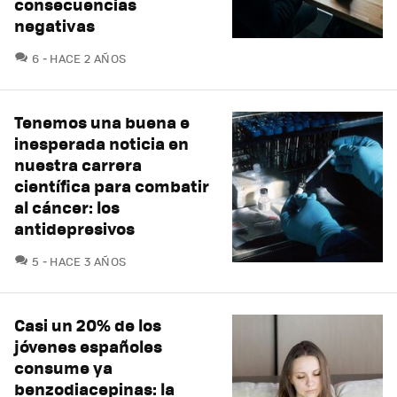
consecuencias
negativas
COMENTARIOS
6
HACE 2 AÑOS
Tenemos una buena e
inesperada noticia en
nuestra carrera
científica para combatir
al cáncer: los
antidepresivos
COMENTARIOS
5
HACE 3 AÑOS
Casi un 20% de los
jóvenes españoles
consume ya
benzodiacepinas: la