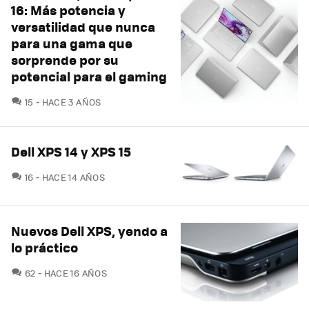
16: Más potencia y
versatilidad que nunca
para una gama que
sorprende por su
potencial para el gaming
COMENTARIOS
15
HACE 3 AÑOS
Dell XPS 14 y XPS 15
COMENTARIOS
16
HACE 14 AÑOS
Nuevos Dell XPS, yendo a
lo práctico
COMENTARIOS
62
HACE 16 AÑOS