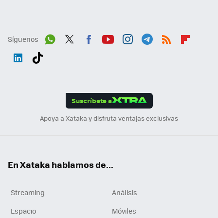
Síguenos
Wh
Twit
Fac
You
Inst
Tele
RSS
Flip
ats
ter
ebo
tub
agr
gra
boa
Link
Tikt
App
ok
e
am
m
rd
edI
ok
Suscríbete a
n
Apoya a Xataka y disfruta ventajas exclusivas
En Xataka hablamos de...
Streaming
Análisis
Espacio
Móviles