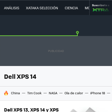
Suscríbete a
ANÁLISIS
XATAKA SELECCIÓN
CIENCIA
MOVILIDAD
Dell XPS 14
HOY SE HABLA DE
China
Tim Cook
NASA
Ola de calor
iPhone 18
Dell XPS 13, XPS 14 y XPS