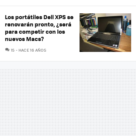
Los portátiles Dell XPS se
renovarán pronto, ¿será
para competir con los
nuevos Macs?
COMENTARIOS
15
HACE 16 AÑOS