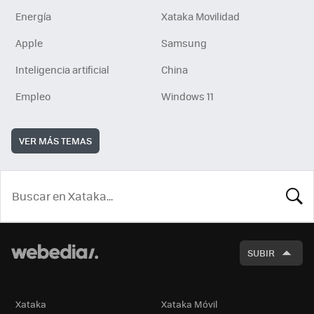
Energía
Xataka Movilidad
Apple
Samsung
Inteligencia artificial
China
Empleo
Windows 11
VER MÁS TEMAS
BUSCA
SUBIR
Xataka
Xataka Móvil