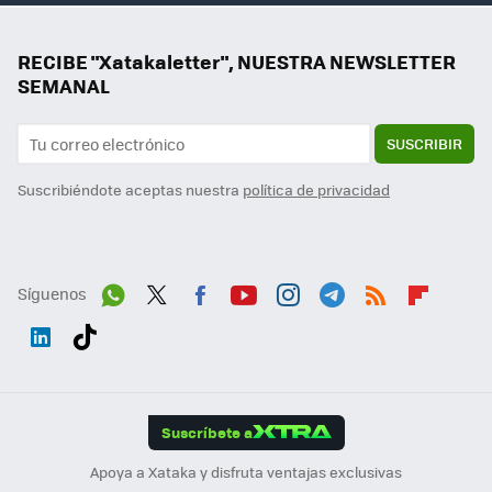
RECIBE "Xatakaletter", NUESTRA NEWSLETTER
SEMANAL
SUSCRIBIR
Suscribiéndote aceptas nuestra
política de privacidad
Síguenos
Wh
Twit
Fac
You
Inst
Tele
RSS
Flip
ats
ter
ebo
tub
agr
gra
boa
Link
Tikt
App
ok
e
am
m
rd
edI
ok
Suscríbete a
n
Apoya a Xataka y disfruta ventajas exclusivas