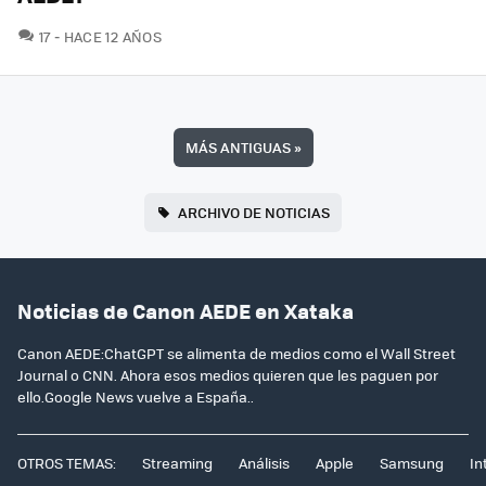
COMENTARIOS
17
HACE 12 AÑOS
MÁS ANTIGUAS
»
ARCHIVO DE NOTICIAS
Noticias de Canon AEDE en Xataka
Canon AEDE:ChatGPT se alimenta de medios como el Wall Street
Journal o CNN. Ahora esos medios quieren que les paguen por
ello.Google News vuelve a España..
OTROS TEMAS:
Streaming
Análisis
Apple
Samsung
In