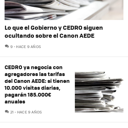
Lo que el Gobierno y CEDRO siguen
ocultando sobre el Canon AEDE
COMENTARIOS
9
HACE 9 AÑOS
CEDRO ya negocia con
agregadores las tarifas
del Canon AEDE: si tienen
10.000 visitas diarias,
pagarán 185.000€
anuales
COMENTARIOS
21
HACE 9 AÑOS