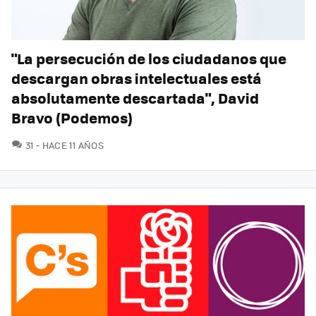
"La persecución de los ciudadanos que
descargan obras intelectuales está
absolutamente descartada", David
Bravo (Podemos)
COMENTARIOS
31
HACE 11 AÑOS