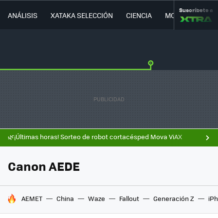
Suscríbete a
ANÁLISIS
XATAKA SELECCIÓN
CIENCIA
MOVILIDAD
🌿¡Últimas horas! Sorteo de robot cortacésped Mova ViAX
Canon AEDE
HOY SE HABLA DE
AEMET
China
Waze
Fallout
Generación Z
iPh