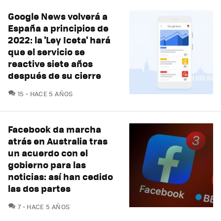
Google News volverá a
España a principios de
2022: la 'Ley Iceta' hará
que el servicio se
reactive siete años
después de su cierre
COMENTARIOS
15
HACE 5 AÑOS
Facebook da marcha
atrás en Australia tras
un acuerdo con el
gobierno para las
noticias: así han cedido
las dos partes
COMENTARIOS
7
HACE 5 AÑOS