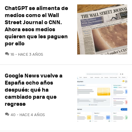
ChatGPT se alimenta de
medios como el Wall
Street Journal o CNN.
Ahora esos medios
quieren que les paguen
por ello
COMENTARIOS
16
HACE 3 AÑOS
Google News vuelve a
España ocho años
después: qué ha
cambiado para que
regrese
COMENTARIOS
40
HACE 4 AÑOS