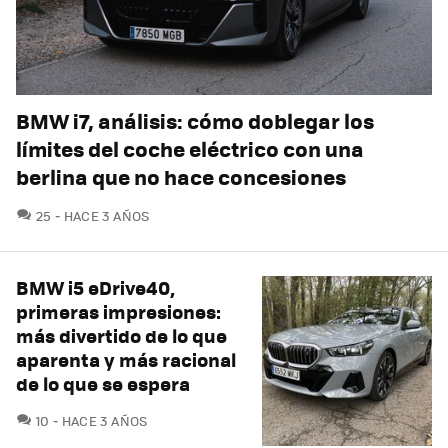
BMW i7, análisis: cómo doblegar los
límites del coche eléctrico con una
berlina que no hace concesiones
COMENTARIOS
25
HACE 3 AÑOS
BMW i5 eDrive40,
primeras impresiones:
más divertido de lo que
aparenta y más racional
de lo que se espera
COMENTARIOS
10
HACE 3 AÑOS