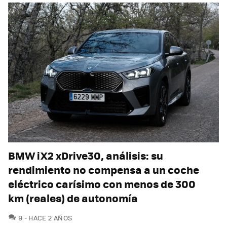
BMW iX2 xDrive30, análisis: su
rendimiento no compensa a un coche
eléctrico carísimo con menos de 300
km (reales) de autonomía
COMENTARIOS
9
HACE 2 AÑOS