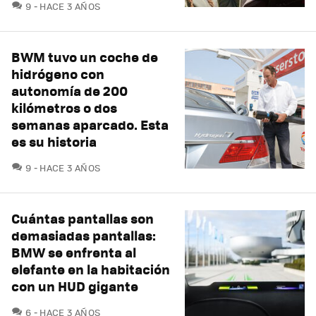
COMENTARIOS
9
HACE 3 AÑOS
BWM tuvo un coche de
hidrógeno con
autonomía de 200
kilómetros o dos
semanas aparcado. Esta
es su historia
COMENTARIOS
9
HACE 3 AÑOS
Cuántas pantallas son
demasiadas pantallas:
BMW se enfrenta al
elefante en la habitación
con un HUD gigante
COMENTARIOS
6
HACE 3 AÑOS