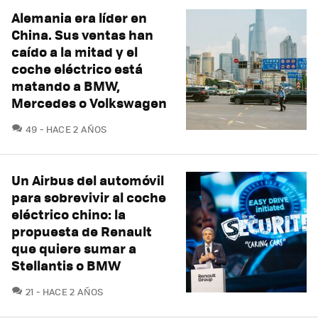
Alemania era líder en
China. Sus ventas han
caído a la mitad y el
coche eléctrico está
matando a BMW,
Mercedes o Volkswagen
COMENTARIOS
49
HACE 2 AÑOS
Un Airbus del automóvil
para sobrevivir al coche
eléctrico chino: la
propuesta de Renault
que quiere sumar a
Stellantis o BMW
COMENTARIOS
21
HACE 2 AÑOS