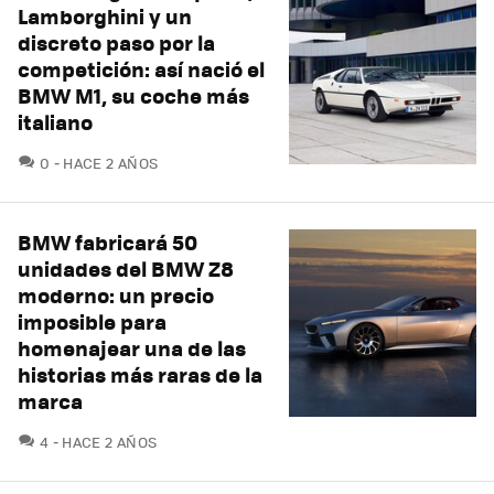
Lamborghini y un
discreto paso por la
competición: así nació el
BMW M1, su coche más
italiano
COMENTARIOS
0
HACE 2 AÑOS
BMW fabricará 50
unidades del BMW Z8
moderno: un precio
imposible para
homenajear una de las
historias más raras de la
marca
COMENTARIOS
4
HACE 2 AÑOS