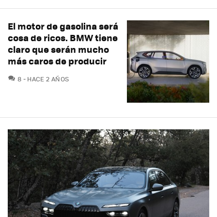
El motor de gasolina será
cosa de ricos. BMW tiene
claro que serán mucho
más caros de producir
COMENTARIOS
8
HACE 2 AÑOS