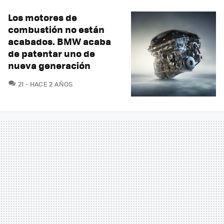
Los motores de
combustión no están
acabados. BMW acaba
de patentar uno de
nueva generación
COMENTARIOS
21
HACE 2 AÑOS