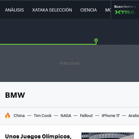
Suscríbete a
ANÁLISIS
XATAKA SELECCIÓN
CIENCIA
MOVILIDAD
BMW
HOY SE HABLA DE
China
Tim Cook
NASA
Fallout
iPhone 17
Arabi
Unos Juegos Olímpicos,