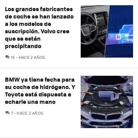
Los grandes fabricantes
de coche se han lanzado
a los modelos de
suscripción. Volvo cree
que se están
precipitando
COMENTARIOS
15
HACE 2 AÑOS
BMW ya tiene fecha para
su coche de hidrógeno. Y
Toyota está dispuesta a
echarle una mano
COMENTARIOS
7
HACE 2 AÑOS