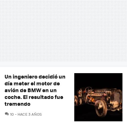
Un ingeniero decidió un
día meter el motor de
avión de BMW en un
coche. El resultado fue
tremendo
COMENTARIOS
10
HACE 3 AÑOS