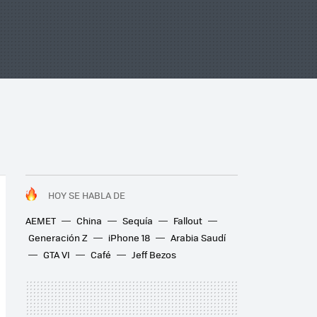
HOY SE HABLA DE
AEMET
China
Sequía
Fallout
Generación Z
iPhone 18
Arabia Saudí
GTA VI
Café
Jeff Bezos