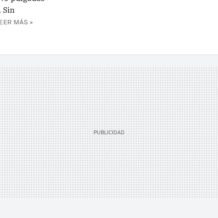
 Sin
EER MÁS »