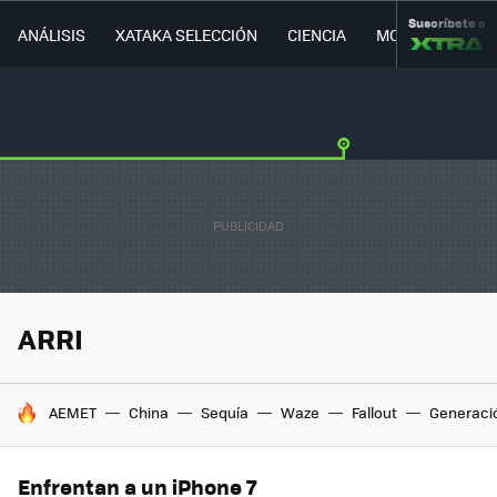
Suscríbete a
ANÁLISIS
XATAKA SELECCIÓN
CIENCIA
MOVILIDAD
ARRI
HOY SE HABLA DE
AEMET
China
Sequía
Waze
Fallout
Generaci
Enfrentan a un iPhone 7