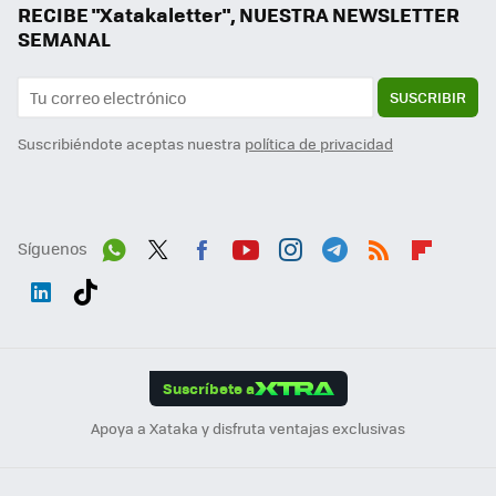
RECIBE "Xatakaletter", NUESTRA NEWSLETTER
SEMANAL
SUSCRIBIR
Suscribiéndote aceptas nuestra
política de privacidad
Síguenos
Wh
Twit
Fac
You
Inst
Tele
RSS
Flip
ats
ter
ebo
tub
agr
gra
boa
Link
Tikt
App
ok
e
am
m
rd
edI
ok
Suscríbete a
n
Apoya a Xataka y disfruta ventajas exclusivas