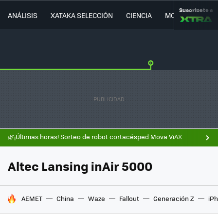
Suscríbete a
ANÁLISIS
XATAKA SELECCIÓN
CIENCIA
MOVILIDAD
🌿¡Últimas horas! Sorteo de robot cortacésped Mova ViAX
Altec Lansing inAir 5000
HOY SE HABLA DE
AEMET
China
Waze
Fallout
Generación Z
iPh