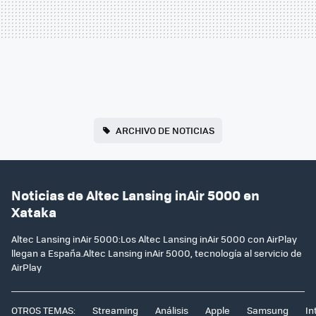
ARCHIVO DE NOTICIAS
Noticias de Altec Lansing inAir 5000 en
Xataka
Altec Lansing inAir 5000:Los Altec Lansing inAir 5000 con AirPlay
llegan a España.Altec Lansing inAir 5000, tecnología al servicio de
AirPlay
OTROS TEMAS:
Streaming
Análisis
Apple
Samsung
In