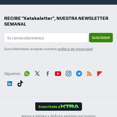
RECIBE "Xatakaletter", NUESTRA NEWSLETTER
SEMANAL
SUSCRIBIR
Suscribiéndote aceptas nuestra
política de privacidad
Síguenos
Wh
Twit
Fac
You
Inst
Tele
RSS
Flip
ats
ter
ebo
tub
agr
gra
boa
Link
Tikt
App
ok
e
am
m
rd
edI
ok
Suscríbete a
n
Apoya a Xataka y disfruta ventajas exclusivas