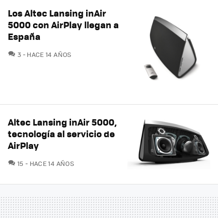
Los Altec Lansing inAir
5000 con AirPlay llegan a
España
COMENTARIOS
3
HACE 14 AÑOS
Altec Lansing inAir 5000,
tecnología al servicio de
AirPlay
COMENTARIOS
15
HACE 14 AÑOS