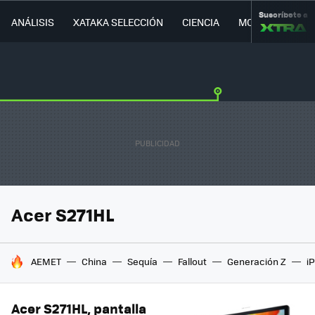
Suscríbete a
ANÁLISIS
XATAKA SELECCIÓN
CIENCIA
MOVILIDAD
Acer S271HL
HOY SE HABLA DE
AEMET
China
Sequía
Fallout
Generación Z
i
Acer S271HL, pantalla