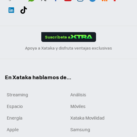
Wh
Twit
Fac
You
Inst
Tele
RSS
Flip
ats
ter
ebo
tub
agr
gra
boa
Link
Tikt
App
ok
e
am
m
rd
edI
ok
Suscríbete a
n
Apoya a Xataka y disfruta ventajas exclusivas
En Xataka hablamos de...
Streaming
Análisis
Espacio
Móviles
Energía
Xataka Movilidad
Apple
Samsung