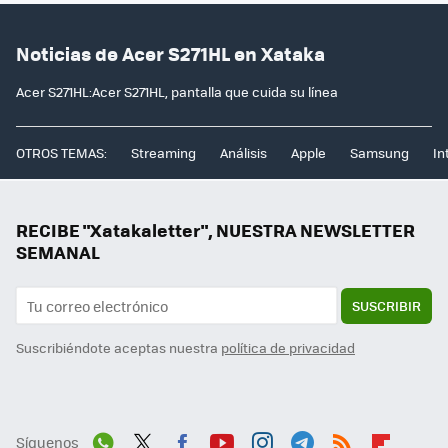
Noticias de Acer S271HL en Xataka
Acer S271HL:Acer S271HL, pantalla que cuida su línea
OTROS TEMAS:
Streaming
Análisis
Apple
Samsung
In
RECIBE "Xatakaletter", NUESTRA NEWSLETTER
SEMANAL
SUSCRIBIR
Suscribiéndote aceptas nuestra
política de privacidad
Síguenos