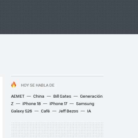
HOY SE HABLA DE
AEMET
China
Bill Gates
Generación
Z
iPhone 18
iPhone 17
Samsung
Galaxy S26
Café
Jeff Bezos
IA