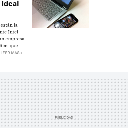
 ideal
 están la
nte Intel
ran empresa
ñías que
LEER MÁS »