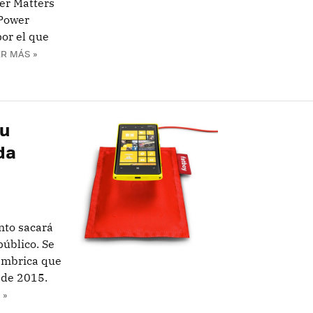
er Matters
 Power
or el que
R MÁS »
tu
da
nto sacará
público. Se
lámbrica que
 de 2015.
 »