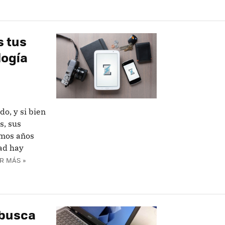
s tus
logía
o, y si bien
s, sus
imos años
ad hay
R MÁS »
 busca