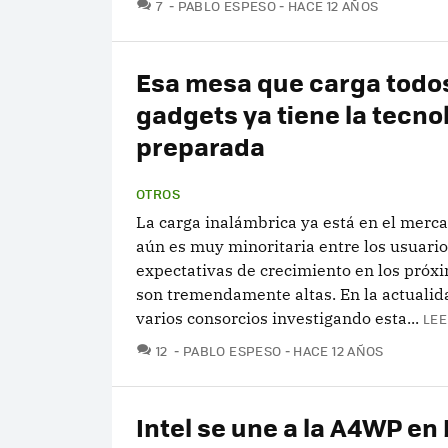
COMENTARIOS
7
PABLO ESPESO
HACE 12 AÑOS
Esa mesa que carga todo
gadgets ya tiene la tecno
preparada
OTROS
La carga inalámbrica ya está en el mercad
aún es muy minoritaria entre los usuario
expectativas de crecimiento en los próx
son tremendamente altas. En la actualid
varios consorcios investigando esta...
LEE
COMENTARIOS
12
PABLO ESPESO
HACE 12 AÑOS
Intel se une a la A4WP en