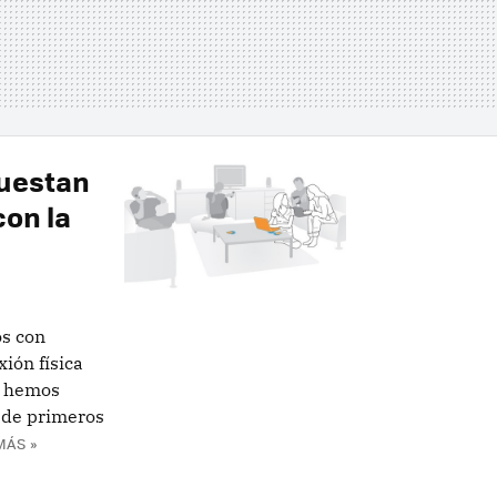
uestan
con la
os con
ión física
s hemos
 de primeros
MÁS »