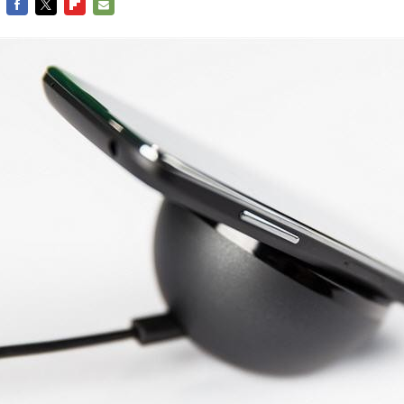
FACEBOOK
TWITTER
FLIPBOARD
E-
MAIL