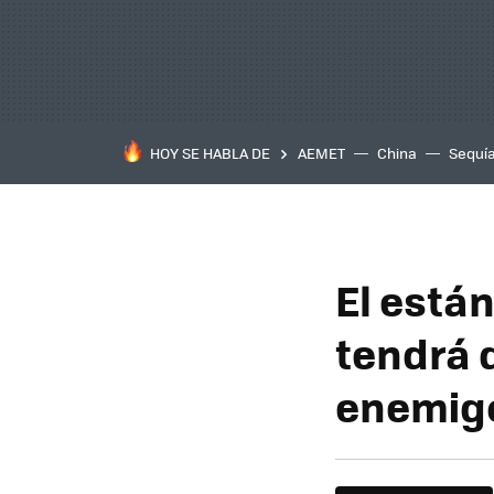
HOY SE HABLA DE
AEMET
China
Sequí
El está
tendrá 
enemig