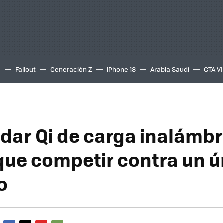
a
Fallout
Generación Z
iPhone 18
Arabia Saudí
GTA VI
ndar Qi de carga inalámbr
que competir contra un ú
o