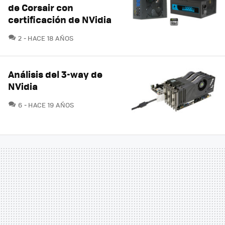
de Corsair con
certificación de NVidia
COMENTARIOS
2
HACE 18 AÑOS
Análisis del 3-way de
NVidia
COMENTARIOS
6
HACE 19 AÑOS