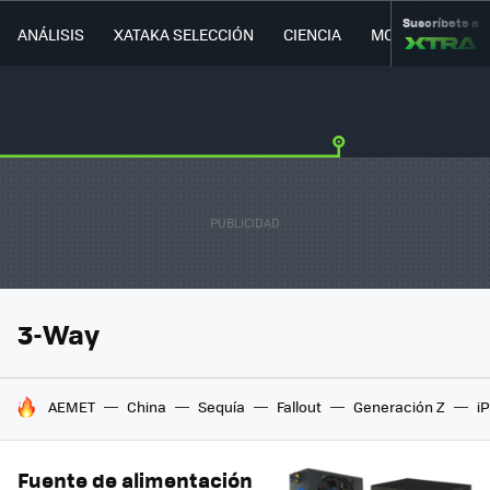
Suscríbete a
ANÁLISIS
XATAKA SELECCIÓN
CIENCIA
MOVILIDAD
3-Way
HOY SE HABLA DE
AEMET
China
Sequía
Fallout
Generación Z
i
Fuente de alimentación