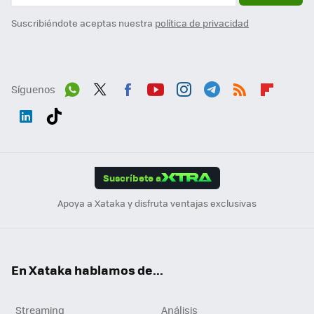
Suscribiéndote aceptas nuestra
política de privacidad
Síguenos
Wh
Twit
Fac
You
Inst
Tele
RSS
Flip
ats
ter
ebo
tub
agr
gra
boa
Link
Tikt
App
ok
e
am
m
rd
edI
ok
Suscríbete a
n
Apoya a Xataka y disfruta ventajas exclusivas
En Xataka hablamos de...
Streaming
Análisis