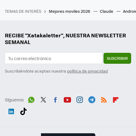
TEMAS DE INTERÉS
Mejores moviles 2026
Claude
Androi
RECIBE "Xatakaletter", NUESTRA NEWSLETTER
SEMANAL
SUSCRIBIR
Suscribiéndote aceptas nuestra
política de privacidad
Síguenos
Wh
Twit
Fac
You
Inst
Tele
RSS
Flip
ats
ter
ebo
tub
agr
gra
boa
Link
Tikt
App
ok
e
am
m
rd
edI
ok