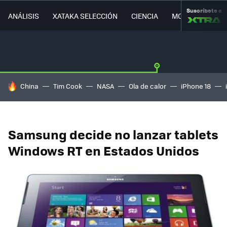
Suscríbete a
ANÁLISIS
XATAKA SELECCIÓN
CIENCIA
MOVILIDAD
HOY SE HABLA DE
China
Tim Cook
NASA
Ola de calor
iPhone 18
Samsung decide no lanzar tablets
Windows RT en Estados Unidos