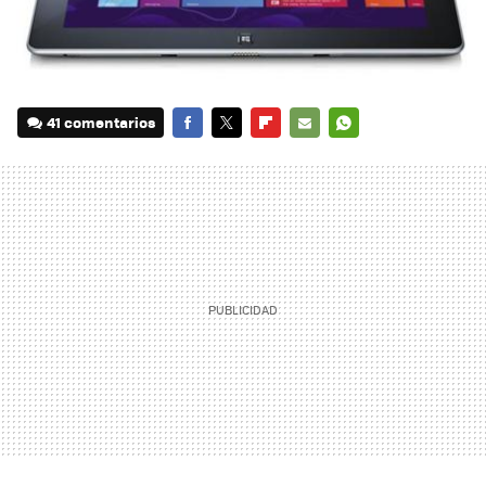
41 comentarios
FACEBOOK
TWITTER
FLIPBOARD
E-
WHATSAPP
MAIL