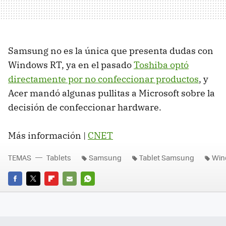
Samsung no es la única que presenta dudas con
Windows RT, ya en el pasado
Toshiba optó
directamente por no confeccionar productos
, y
Acer mandó algunas pullitas a Microsoft sobre la
decisión de confeccionar hardware.
Más información |
CNET
TEMAS
Tablets
Samsung
Tablet Samsung
Win
FACEBOOK
TWITTER
FLIPBOARD
E-
WHATSAPP
MAIL