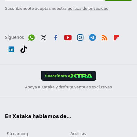
Suscribiéndote aceptas nuestra
política de privacidad
Síguenos
Wh
Twit
Fac
You
Inst
Tele
RSS
Flip
ats
ter
ebo
tub
agr
gra
boa
Link
Tikt
App
ok
e
am
m
rd
edI
ok
Suscríbete a
n
Apoya a Xataka y disfruta ventajas exclusivas
En Xataka hablamos de...
Streaming
Análisis