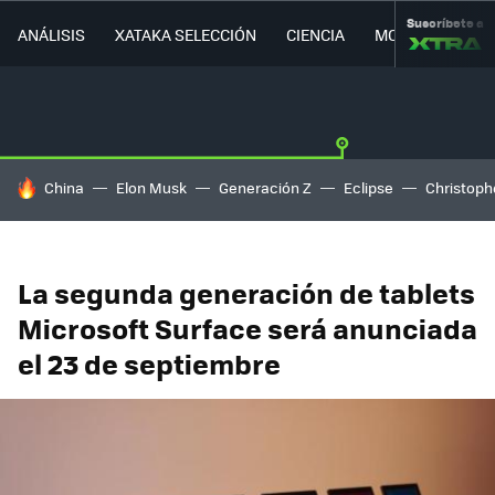
Suscríbete a
ANÁLISIS
XATAKA SELECCIÓN
CIENCIA
MOVILIDAD
HOY SE HABLA DE
China
Elon Musk
Generación Z
Eclipse
Christoph
La segunda generación de tablets
Microsoft Surface será anunciada
el 23 de septiembre