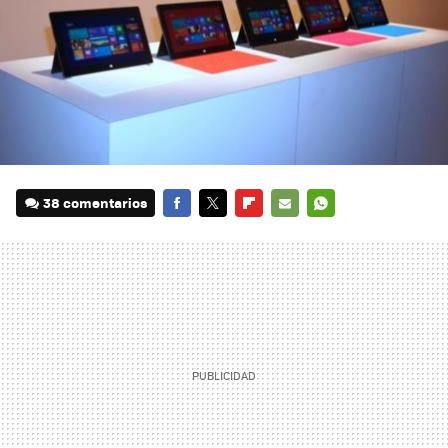
38 comentarios
FACEBOOK
TWITTER
FLIPBOARD
E-
WHATSAPP
MAIL