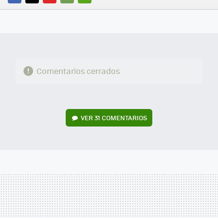
FACEBOOK
TWITTER
FLIPBOARD
E-
WHATSAPP
MAIL
Comentarios cerrados
VER
31 COMENTARIOS