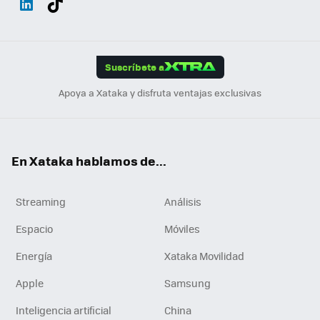
ats
ter
ebo
tub
agr
gra
boa
Link
Tikt
App
ok
e
am
m
rd
edI
ok
Suscríbete a
n
Apoya a Xataka y disfruta ventajas exclusivas
En Xataka hablamos de...
Streaming
Análisis
Espacio
Móviles
Energía
Xataka Movilidad
Apple
Samsung
Inteligencia artificial
China