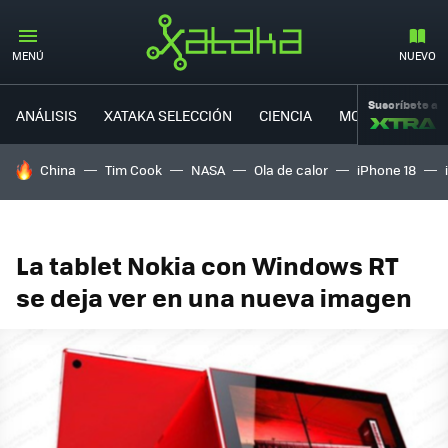
MENÚ
NUEVO
Suscríbete a
ANÁLISIS
XATAKA SELECCIÓN
CIENCIA
MOVILIDAD
HOY SE HABLA DE
China
Tim Cook
NASA
Ola de calor
iPhone 18
La tablet Nokia con Windows RT
se deja ver en una nueva imagen