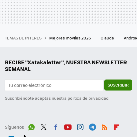
TEMAS DE INTERÉS
Mejores moviles 2026
Claude
Androi
RECIBE "Xatakaletter", NUESTRA NEWSLETTER
SEMANAL
SUSCRIBIR
Suscribiéndote aceptas nuestra
política de privacidad
Síguenos
Wh
Twit
Fac
You
Inst
Tele
RSS
Flip