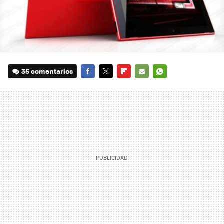
35 comentarios
FACEBOOK
TWITTER
FLIPBOARD
E-
WHATSAPP
MAIL