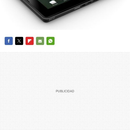
FACEBOOK
TWITTER
FLIPBOARD
E-
WHATSAPP
MAIL