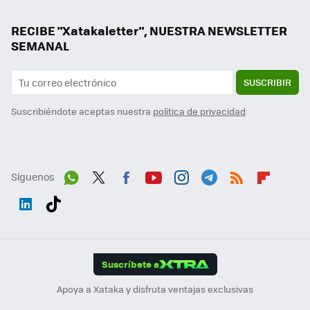
RECIBE "Xatakaletter", NUESTRA NEWSLETTER
SEMANAL
SUSCRIBIR
Suscribiéndote aceptas nuestra
política de privacidad
Síguenos
Wh
Twit
Fac
You
Inst
Tele
RSS
Flip
ats
ter
ebo
tub
agr
gra
boa
Link
Tikt
App
ok
e
am
m
rd
edI
ok
Suscríbete a
n
Apoya a Xataka y disfruta ventajas exclusivas