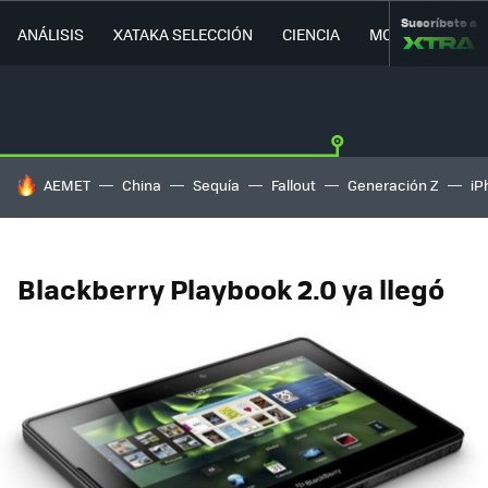
Suscríbete a
ANÁLISIS
XATAKA SELECCIÓN
CIENCIA
MOVILIDAD
HOY SE HABLA DE
AEMET
China
Sequía
Fallout
Generación Z
iP
Blackberry Playbook 2.0 ya llegó