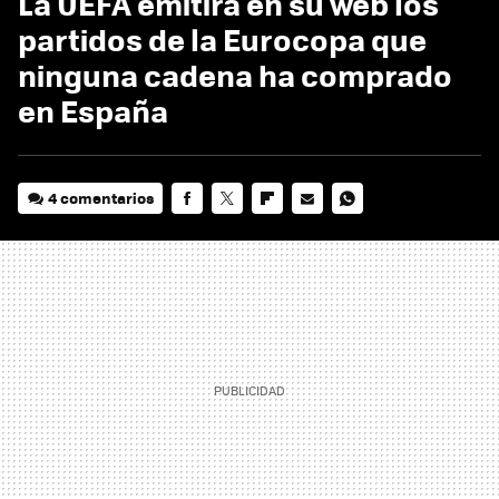
La UEFA emitirá en su web los
partidos de la Eurocopa que
ninguna cadena ha comprado
en España
4 comentarios
FACEBOOK
TWITTER
FLIPBOARD
E-
WHATSAPP
MAIL