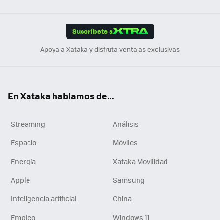
Link
Tikt
App
ok
e
am
m
rd
edI
ok
Suscríbete a
n
Apoya a Xataka y disfruta ventajas exclusivas
En Xataka hablamos de...
Streaming
Análisis
Espacio
Móviles
Energía
Xataka Movilidad
Apple
Samsung
Inteligencia artificial
China
Empleo
Windows 11