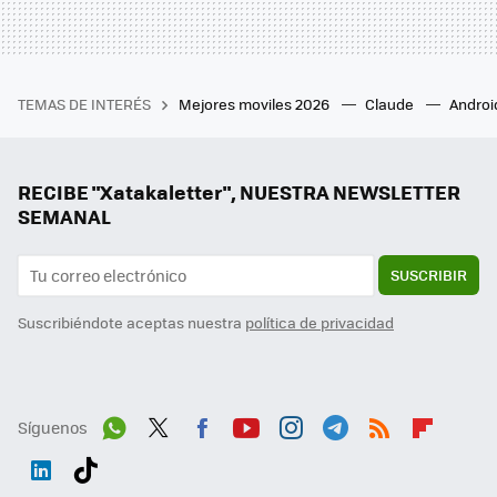
TEMAS DE INTERÉS
Mejores moviles 2026
Claude
Androi
RECIBE "Xatakaletter", NUESTRA NEWSLETTER
SEMANAL
SUSCRIBIR
Suscribiéndote aceptas nuestra
política de privacidad
Síguenos
Wh
Twit
Fac
You
Inst
Tele
RSS
Flip
ats
ter
ebo
tub
agr
gra
boa