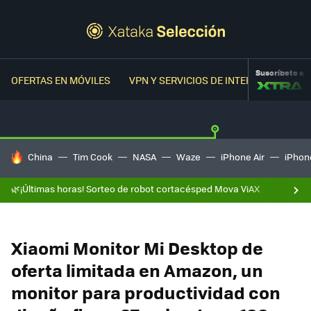
Suscríbete a
OFERTAS EN MÓVILES
VPN Y SERVICIOS DE INTERNET
OFER
HOY SE HABLA DE
China
Tim Cook
NASA
Waze
iPhone Air
iPhone
🌿¡Últimas horas! Sorteo de robot cortacésped Mova ViAX
Xiaomi Monitor Mi Desktop de
oferta limitada en Amazon, un
monitor para productividad con