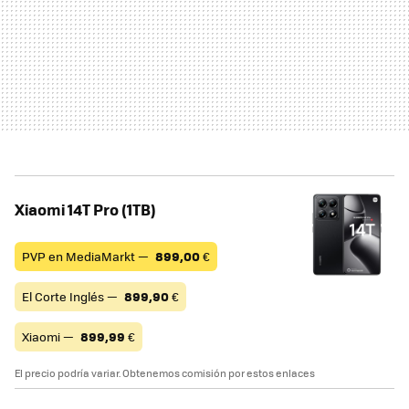
Xiaomi 14T Pro (1TB)
PVP en MediaMarkt —
899,00
€
El Corte Inglés —
899,90
€
Xiaomi —
899,99
€
El precio podría variar. Obtenemos comisión por estos enlaces