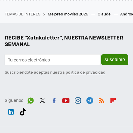
TEMAS DE INTERÉS
Mejores moviles 2026
Claude
Androi
RECIBE "Xatakaletter", NUESTRA NEWSLETTER
SEMANAL
SUSCRIBIR
Suscribiéndote aceptas nuestra
política de privacidad
Síguenos
Wh
Twit
Fac
You
Inst
Tele
RSS
Flip
ats
ter
ebo
tub
agr
gra
boa
Link
Tikt
App
ok
e
am
m
rd
edI
ok