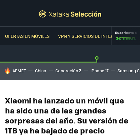
Suscríbete a
OFERTAS EN MÓVILES
VPN Y SERVICIOS DE INTERNET
OFER
HOY SE HABLA DE
AEMET
China
Generación Z
iPhone 17
Samsung G
Xiaomi ha lanzado un móvil que
ha sido una de las grandes
sorpresas del año. Su versión de
1TB ya ha bajado de precio