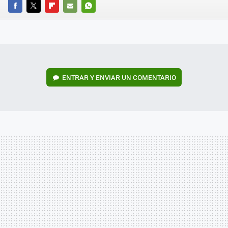
FACEBOOK
TWITTER
FLIPBOARD
E-
WHATSAPP
MAIL
ENTRAR Y ENVIAR UN COMENTARIO