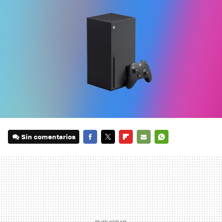
Sin comentarios
FACEBOOK
TWITTER
FLIPBOARD
E-
WHATSAPP
MAIL