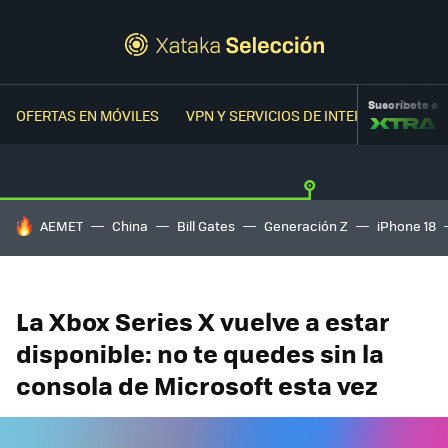
Suscríbete a
OFERTAS EN MÓVILES
VPN Y SERVICIOS DE INTERNET
OFER
HOY SE HABLA DE
AEMET
China
Bill Gates
Generación Z
iPhone 18
La Xbox Series X vuelve a estar
disponible: no te quedes sin la
consola de Microsoft esta vez