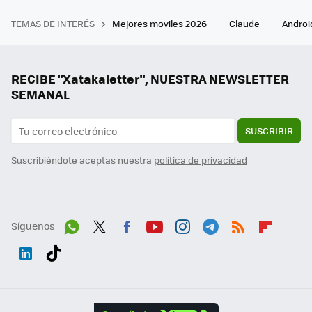
TEMAS DE INTERÉS
Mejores moviles 2026
Claude
Androi
RECIBE "Xatakaletter", NUESTRA NEWSLETTER
SEMANAL
SUSCRIBIR
Suscribiéndote aceptas nuestra
política de privacidad
Síguenos
Wh
Twit
Fac
You
Inst
Tele
RSS
Flip
ats
ter
ebo
tub
agr
gra
boa
Link
Tikt
App
ok
e
am
m
rd
edI
ok