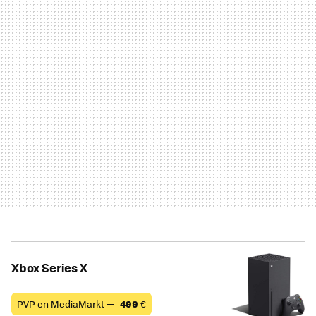
Xbox Series X
PVP en MediaMarkt —
499
€