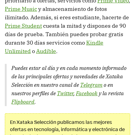
prioritario a ofertas, servicios como
Prime Video
,
Prime Music
y almacenamiento de fotos
ilimitado. Además, si eres estudiante, hacerte de
Prime Student
cuesta la mitad y dispones de 90
días de prueba. También puedes probar gratis
durante 30 días servicios como
Kindle
Unlimited
o
Audible
.
Puedes estar al día y en cada momento informado
de las principales ofertas y novedades de Xataka
Selección en nuestro canal de
Telegram
o en
nuestros perfiles de
Twitter
,
Facebook
y la revista
Flipboard
.
En Xataka Selección publicamos las mejores
ofertas en tecnología, informática y electrónica de