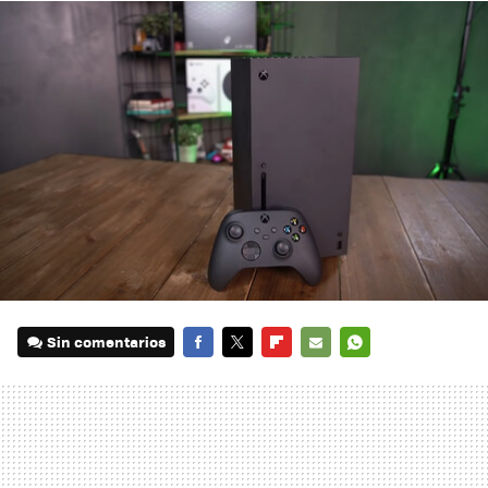
Sin comentarios
FACEBOOK
TWITTER
FLIPBOARD
E-
WHATSAPP
MAIL