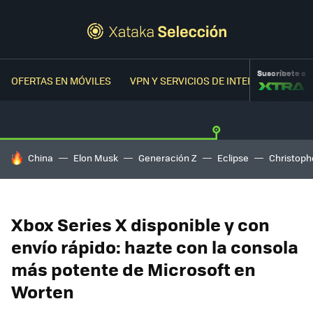
Suscríbete a
OFERTAS EN MÓVILES
VPN Y SERVICIOS DE INTERNET
OFER
HOY SE HABLA DE
China
Elon Musk
Generación Z
Eclipse
Christoph
Xbox Series X disponible y con
envío rápido: hazte con la consola
más potente de Microsoft en
Worten