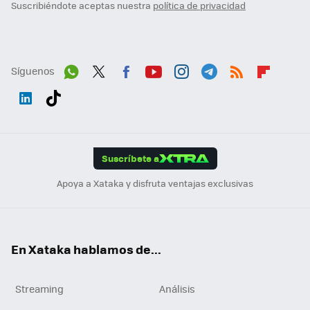
Suscribiéndote aceptas nuestra
política de privacidad
Síguenos
Wh
Twit
Fac
You
Inst
Tele
RSS
Flip
ats
ter
ebo
tub
agr
gra
boa
Link
Tikt
App
ok
e
am
m
rd
edI
ok
Suscríbete a
n
Apoya a Xataka y disfruta ventajas exclusivas
En Xataka hablamos de...
Streaming
Análisis