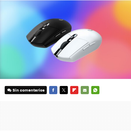
Sin comentarios
FACEBOOK
TWITTER
FLIPBOARD
E-
WHATSAPP
MAIL