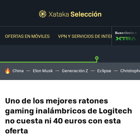
Suscríbete a
OFERTAS EN MÓVILES
VPN Y SERVICIOS DE INTERNET
OFER
HOY SE HABLA DE
China
Elon Musk
Generación Z
Eclipse
Christoph
Uno de los mejores ratones
gaming inalámbricos de Logitech
no cuesta ni 40 euros con esta
oferta