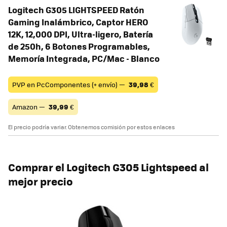
Logitech G305 LIGHTSPEED Ratón
Gaming Inalámbrico, Captor HERO
12K, 12,000 DPI, Ultra-ligero, Batería
de 250h, 6 Botones Programables,
Memoría Integrada, PC/Mac - Blanco
PVP en PcComponentes (+ envío) —
39,98
€
Amazon —
39,99
€
El precio podría variar. Obtenemos comisión por estos enlaces
Comprar el Logitech G305 Lightspeed al
mejor precio