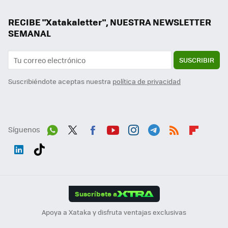
RECIBE "Xatakaletter", NUESTRA NEWSLETTER
SEMANAL
SUSCRIBIR
Suscribiéndote aceptas nuestra
política de privacidad
Síguenos
Wh
Twit
Fac
You
Inst
Tele
RSS
Flip
ats
ter
ebo
tub
agr
gra
boa
Link
Tikt
App
ok
e
am
m
rd
edI
ok
Suscríbete a
n
Apoya a Xataka y disfruta ventajas exclusivas