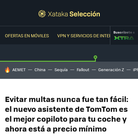
Suscríbete a
OFERTAS EN MÓVILES
VPN Y SERVICIOS DE INTERNET
OFER
HOY SE HABLA DE
AEMET
China
Sequía
Fallout
Generación Z
iP
Evitar multas nunca fue tan fácil:
el nuevo asistente de TomTom es
el mejor copiloto para tu coche y
ahora está a precio mínimo