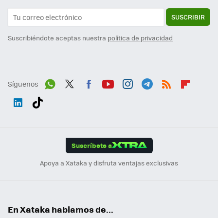
SUSCRIBIR
Suscribiéndote aceptas nuestra
política de privacidad
Síguenos
Wh
Twit
Fac
You
Inst
Tele
RSS
Flip
ats
ter
ebo
tub
agr
gra
boa
Link
Tikt
App
ok
e
am
m
rd
edI
ok
Suscríbete a
n
Apoya a Xataka y disfruta ventajas exclusivas
En Xataka hablamos de...