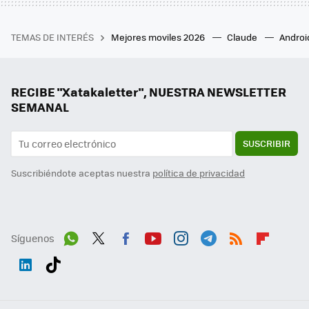
TEMAS DE INTERÉS
Mejores moviles 2026
Claude
Androi
RECIBE "Xatakaletter", NUESTRA NEWSLETTER
SEMANAL
SUSCRIBIR
Suscribiéndote aceptas nuestra
política de privacidad
Síguenos
Wh
Twit
Fac
You
Inst
Tele
RSS
Flip
ats
ter
ebo
tub
agr
gra
boa
Link
Tikt
App
ok
e
am
m
rd
edI
ok