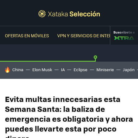
Suscríbete a
OFERTAS EN MÓVILES
VPN Y SERVICIOS DE INTERNET
OFER
HOY SE HABLA DE
China
Elon Musk
IA
Eclipse
Miniserie
Japón
Evita multas innecesarias esta
Semana Santa: la baliza de
emergencia es obligatoria y ahora
puedes llevarte esta por poco