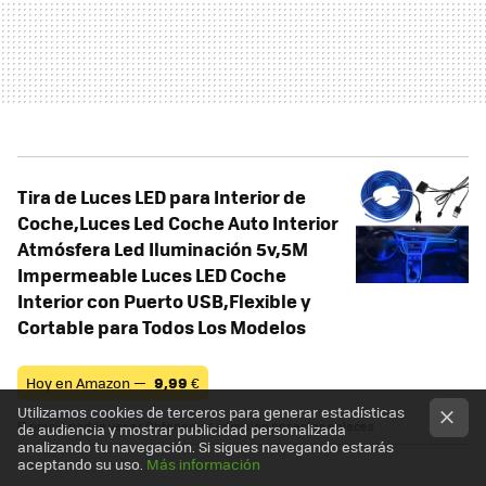
Tira de Luces LED para Interior de
Coche,Luces Led Coche Auto Interior
Atmósfera Led Iluminación 5v,5M
Impermeable Luces LED Coche
Interior con Puerto USB,Flexible y
Cortable para Todos Los Modelos
Hoy en Amazon —
9,99
€
Utilizamos cookies de terceros para generar estadísticas
El precio podría variar. Obtenemos comisión por estos enlaces
de audiencia y mostrar publicidad personalizada
analizando tu navegación. Si sigues navegando estarás
aceptando su uso.
Más información