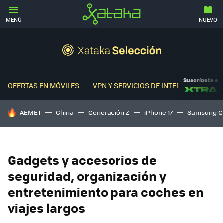
MENÚ
NUEVO
Suscríbete a
OFERTAS EN MÓVILES
VPN Y SERVICIOS DE INTERNET
OFER
HOY SE HABLA DE
AEMET
China
Generación Z
iPhone 17
Samsung G
Gadgets y accesorios de
seguridad, organización y
entretenimiento para coches en
viajes largos