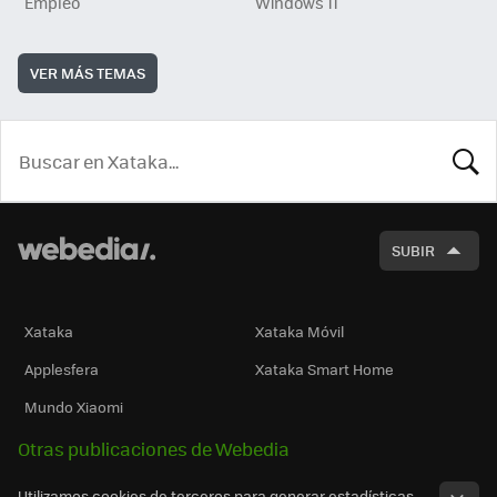
Empleo
Windows 11
VER MÁS TEMAS
BUSCA
SUBIR
Xataka
Xataka Móvil
Applesfera
Xataka Smart Home
Mundo Xiaomi
Otras publicaciones de Webedia
Utilizamos cookies de terceros para generar estadísticas