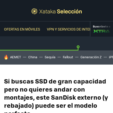
Suscríbete a
OFERTAS EN MÓVILES
VPN Y SERVICIOS DE INTERNET
OFER
HOY SE HABLA DE
AEMET
China
Sequía
Fallout
Generación Z
iP
Si buscas SSD de gran capacidad
pero no quieres andar con
montajes, este SanDisk externo (y
rebajado) puede ser el modelo