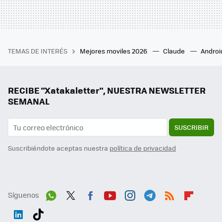
TEMAS DE INTERÉS
Mejores moviles 2026
Claude
Androi
RECIBE "Xatakaletter", NUESTRA NEWSLETTER
SEMANAL
SUSCRIBIR
Suscribiéndote aceptas nuestra
política de privacidad
Síguenos
Wh
Twit
Fac
You
Inst
Tele
RSS
Flip