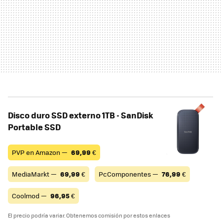
Disco duro SSD externo 1TB - SanDisk
Portable SSD
PVP en Amazon —
69,99
€
MediaMarkt —
69,99
€
PcComponentes —
76,99
€
Coolmod —
96,95
€
El precio podría variar. Obtenemos comisión por estos enlaces