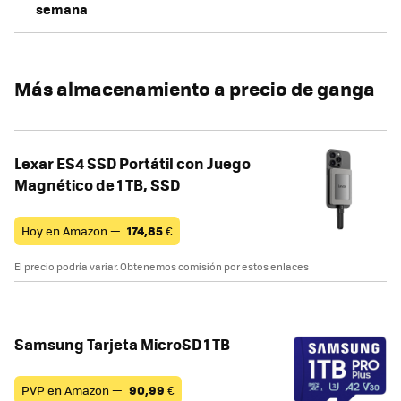
semana
Más almacenamiento a precio de ganga
Lexar ES4 SSD Portátil con Juego
Magnético de 1 TB, SSD
Hoy en Amazon —
174,85
€
El precio podría variar. Obtenemos comisión por estos enlaces
Samsung Tarjeta MicroSD 1 TB
PVP en Amazon —
90,99
€