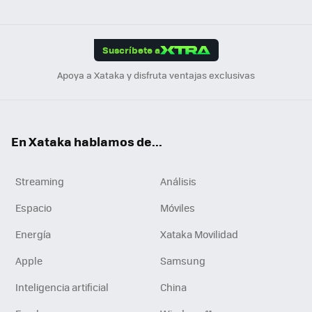
ats
ter
ebo
tub
agr
gra
boa
Link
Tikt
App
ok
e
am
m
rd
edI
ok
Suscríbete a
n
Apoya a Xataka y disfruta ventajas exclusivas
En Xataka hablamos de...
Streaming
Análisis
Espacio
Móviles
Energía
Xataka Movilidad
Apple
Samsung
Inteligencia artificial
China