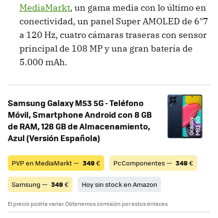
MediaMarkt
, un gama media con lo último en
conectividad, un panel Super AMOLED de 6"7
a 120 Hz, cuatro cámaras traseras con sensor
principal de 108 MP y una gran batería de
5.000 mAh.
Samsung Galaxy M53 5G - Teléfono
Móvil, Smartphone Android con 8 GB
de RAM, 128 GB de Almacenamiento,
Azul (Versión Española)
PVP en MediaMarkt —
349
€
PcComponentes —
349
€
Samsung —
349
€
Hoy sin stock en Amazon
El precio podría variar. Obtenemos comisión por estos enlaces