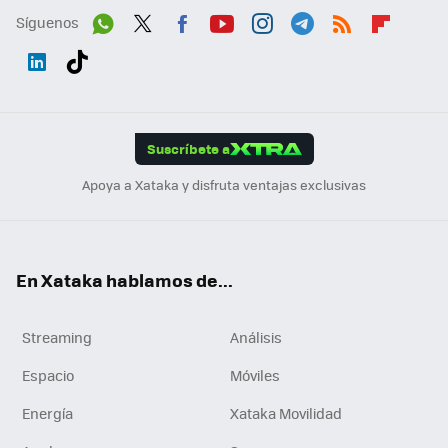
Síguenos
Wh
Twit
Fac
You
Inst
Tele
RSS
Flip
ats
ter
ebo
tub
agr
gra
boa
Link
Tikt
App
ok
e
am
m
rd
edI
ok
Suscríbete a
n
Apoya a Xataka y disfruta ventajas exclusivas
En Xataka hablamos de...
Streaming
Análisis
Espacio
Móviles
Energía
Xataka Movilidad