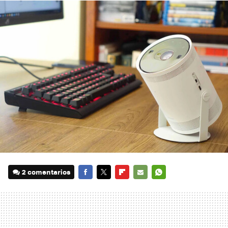
2 comentarios
FACEBOOK
TWITTER
FLIPBOARD
E-
WHATSAPP
MAIL