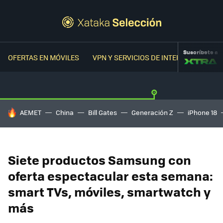
Suscríbete a
OFERTAS EN MÓVILES
VPN Y SERVICIOS DE INTERNET
OFER
HOY SE HABLA DE
AEMET
China
Bill Gates
Generación Z
iPhone 18
Siete productos Samsung con
oferta espectacular esta semana:
smart TVs, móviles, smartwatch y
más