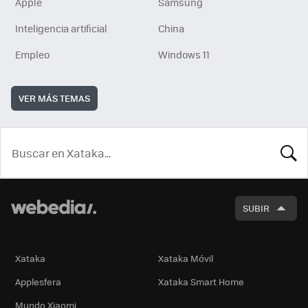
Apple
Samsung
Inteligencia artificial
China
Empleo
Windows 11
VER MÁS TEMAS
BUSCA
SUBIR
Xataka
Xataka Móvil
Applesfera
Xataka Smart Home
Mundo Xiaomi