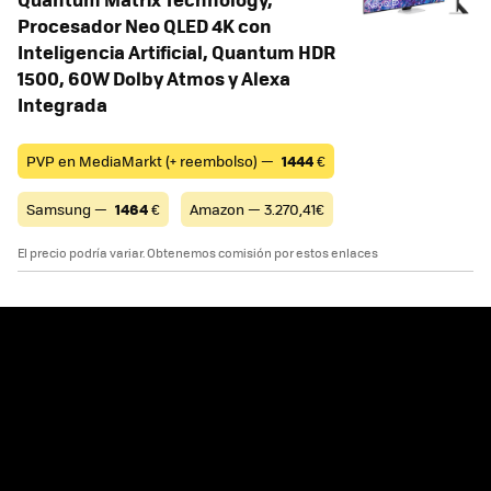
Procesador Neo QLED 4K con
Inteligencia Artificial, Quantum HDR
1500, 60W Dolby Atmos y Alexa
Integrada
PVP en MediaMarkt (+ reembolso) —
1444
€
Samsung —
1464
€
Amazon — 3.270,41€
El precio podría variar. Obtenemos comisión por estos enlaces