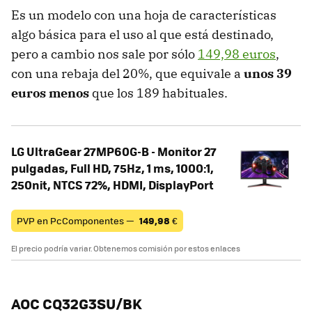
Es un modelo con una hoja de características
algo básica para el uso al que está destinado,
pero a cambio nos sale por sólo
149,98 euros
,
con una rebaja del 20%, que equivale a
unos 39
euros menos
que los 189 habituales.
LG UltraGear 27MP60G-B - Monitor 27
pulgadas, Full HD, 75Hz, 1 ms, 1000:1,
250nit, NTCS 72%, HDMI, DisplayPort
PVP en PcComponentes —
149,98
€
El precio podría variar. Obtenemos comisión por estos enlaces
AOC CQ32G3SU/BK