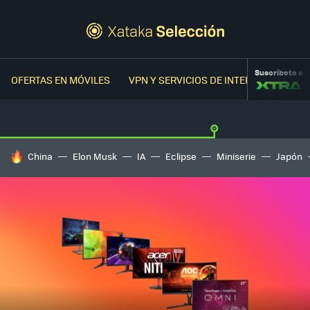
Suscríbete a
OFERTAS EN MÓVILES
VPN Y SERVICIOS DE INTERNET
OFER
HOY SE HABLA DE
China
Elon Musk
IA
Eclipse
Miniserie
Japón