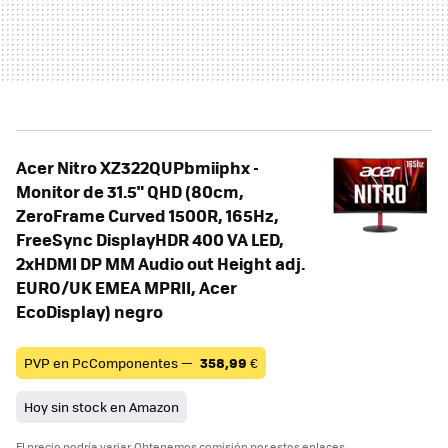
Acer Nitro XZ322QUPbmiiphx -
Monitor de 31.5" QHD (80cm,
ZeroFrame Curved 1500R, 165Hz,
FreeSync DisplayHDR 400 VA LED,
2xHDMI DP MM Audio out Height adj.
EURO/UK EMEA MPRII, Acer
EcoDisplay) negro
PVP en PcComponentes —
358,99
€
Hoy sin stock en Amazon
El precio podría variar. Obtenemos comisión por estos enlaces