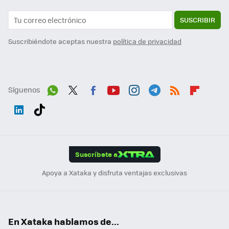
SUSCRIBIR
Suscribiéndote aceptas nuestra
política de privacidad
Síguenos
Wh
Twit
Fac
You
Inst
Tele
RSS
Flip
ats
ter
ebo
tub
agr
gra
boa
Link
Tikt
App
ok
e
am
m
rd
edI
ok
Suscríbete a
n
Apoya a Xataka y disfruta ventajas exclusivas
En Xataka hablamos de...