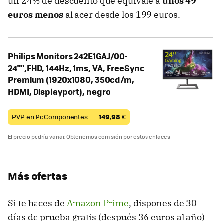
un 24% de descuento que equivale a
unos 49
euros menos
al acer desde los 199 euros.
Philips Monitors 242E1GAJ/00-
24"",FHD, 144Hz, 1ms, VA, FreeSync
Premium (1920x1080, 350cd/m,
HDMI, Displayport), negro
PVP en PcComponentes —
149,98
€
El precio podría variar. Obtenemos comisión por estos enlaces
Más ofertas
Si te haces de
Amazon Prime
, dispones de 30
días de prueba gratis (después 36 euros al año)