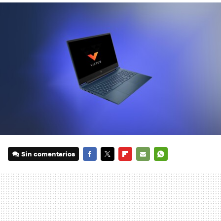
Sin comentarios
FACEBOOK
TWITTER
FLIPBOARD
E-
WHATSAPP
MAIL