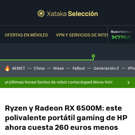
Suscríbete a
OFERTAS EN MÓVILES
VPN Y SERVICIOS DE INTERNET
OFER
HOY SE HABLA DE
AEMET
China
Waze
Fallout
Generación Z
iPh
🌿¡Últimas horas! Sorteo de robot cortacésped Mova ViAX
Ryzen y Radeon RX 6500M: este
polivalente portátil gaming de HP
ahora cuesta 260 euros menos