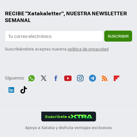
RECIBE "Xatakaletter", NUESTRA NEWSLETTER
SEMANAL
SUSCRIBIR
Suscribiéndote aceptas nuestra
política de privacidad
Síguenos
Wh
Twit
Fac
You
Inst
Tele
RSS
Flip
ats
ter
ebo
tub
agr
gra
boa
Link
Tikt
App
ok
e
am
m
rd
edI
ok
Suscríbete a
n
Apoya a Xataka y disfruta ventajas exclusivas