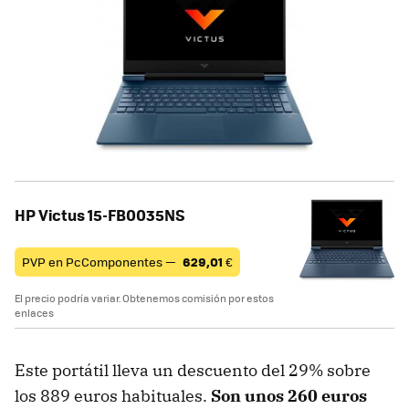
HP Victus 15-FB0035NS
PVP en PcComponentes —
629,01
€
El precio podría variar. Obtenemos comisión por estos
enlaces
Este portátil lleva un descuento del 29% sobre
los 889 euros habituales.
Son unos 260 euros