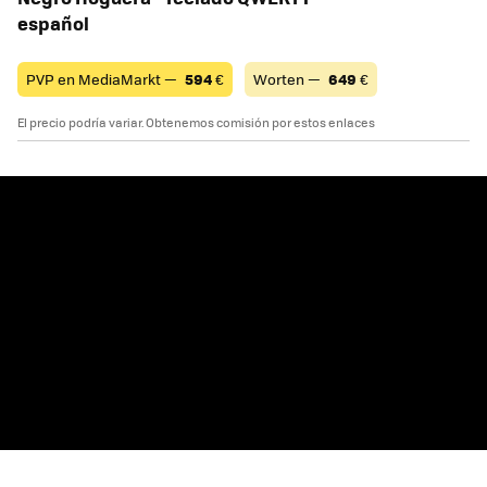
español
PVP en MediaMarkt —
594
€
Worten —
649
€
El precio podría variar. Obtenemos comisión por estos enlaces