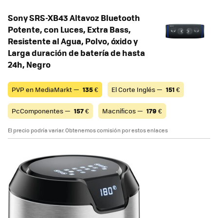
Sony SRS-XB43 Altavoz Bluetooth
Potente, con Luces, Extra Bass,
Resistente al Agua, Polvo, óxido y
Larga duración de batería de hasta
24h, Negro
PVP en MediaMarkt —
135
€
El Corte Inglés —
151
€
PcComponentes —
157
€
Macníficos —
179
€
El precio podría variar. Obtenemos comisión por estos enlaces