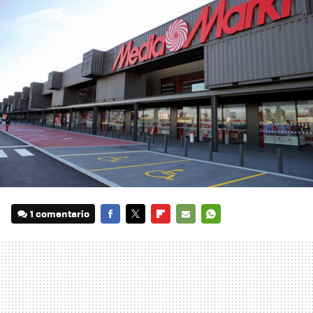
1 comentario
FACEBOOK
TWITTER
FLIPBOARD
E-
WHATSAPP
MAIL