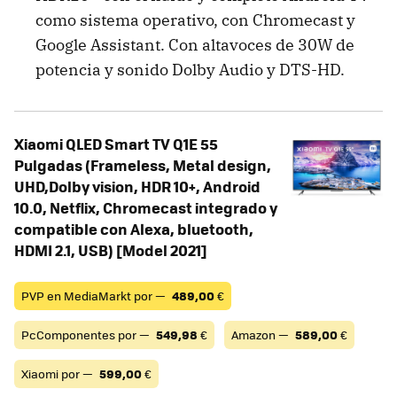
como sistema operativo, con Chromecast y
Google Assistant. Con altavoces de 30W de
potencia y sonido Dolby Audio y DTS-HD.
Xiaomi QLED Smart TV Q1E 55
Pulgadas (Frameless, Metal design,
UHD,Dolby vision, HDR 10+, Android
10.0, Netflix, Chromecast integrado y
compatible con Alexa, bluetooth,
HDMI 2.1, USB) [Model 2021]
PVP en MediaMarkt por —
489,00
€
PcComponentes por —
549,98
€
Amazon —
589,00
€
Xiaomi por —
599,00
€