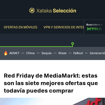
Suscríbete a
OFERTAS EN MÓVILES
VPN Y SERVICIOS DE INTERNET
OFER
HOY SE HABLA DE
AEMET
China
Sequía
Waze
Fallout
Generació
Red Friday de MediaMarkt: estas
son las siete mejores ofertas que
todavía puedes comprar