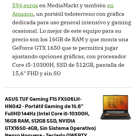
594 euros
en MediaMarkt y también
en
Amazon
, un portátil todoterreno con gráfica
dedicada para uso general intensivo y gaming
ocasional. Lo mejor de este equipo para su
precio son los 16GB de RAM y que monta una
GeForce GTX 1650 que te permitirá jugar
ajustando opciones gráficas, con procesador
Core i5-10300H, SSD de 512GB, pantalla de
15,6" FHD y sin SO
ASUS TUF Gaming F15 FX506LH-
HN042 - Portátil Gaming de 15.6"
FullHD 144Hz (Intel Core i5-10300H,
16GB RAM, 512GB SSD, NVIDIA
GTX1650-4GB, Sin Sistema Operativo)
Negro Hoguera - Teclado QWERTY