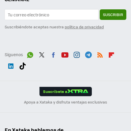
SUSCRIBIR
Suscribiéndote aceptas nuestra
política de privacidad
Síguenos
Wh
Twit
Fac
You
Inst
Tele
RSS
Flip
ats
ter
ebo
tub
agr
gra
boa
Link
Tikt
App
ok
e
am
m
rd
edI
ok
Suscríbete a
n
Apoya a Xataka y disfruta ventajas exclusivas
En Xataka hablamos de...