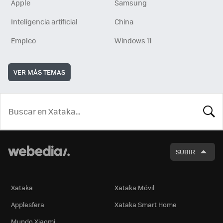
Apple
Samsung
Inteligencia artificial
China
Empleo
Windows 11
VER MÁS TEMAS
BUSCA
SUBIR
Xataka
Xataka Móvil
Applesfera
Xataka Smart Home
Mundo Xiaomi