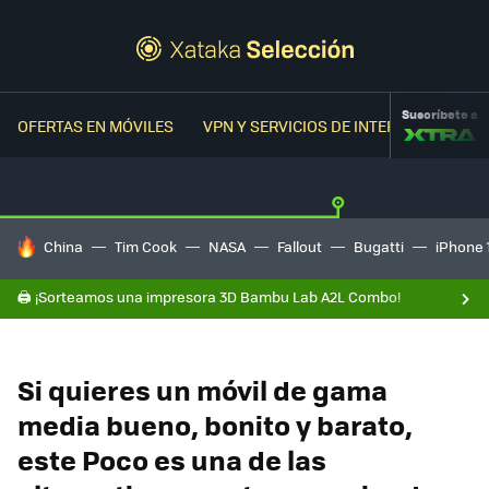
Suscríbete a
OFERTAS EN MÓVILES
VPN Y SERVICIOS DE INTERNET
OFER
HOY SE HABLA DE
China
Tim Cook
NASA
Fallout
Bugatti
iPhone 
🖨️ ¡Sorteamos una impresora 3D Bambu Lab A2L Combo!
Si quieres un móvil de gama
media bueno, bonito y barato,
este Poco es una de las