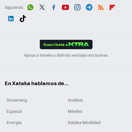
Síguenos
Wh
Twit
Fac
You
Inst
Tele
RSS
Flip
ats
ter
ebo
tub
agr
gra
boa
Link
Tikt
App
ok
e
am
m
rd
edI
ok
Suscríbete a
n
Apoya a Xataka y disfruta ventajas exclusivas
En Xataka hablamos de...
Streaming
Análisis
Espacio
Móviles
Energía
Xataka Movilidad