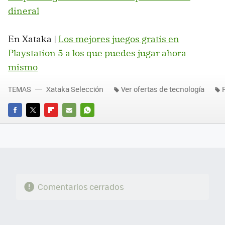
dineral
En Xataka |
Los mejores juegos gratis en
Playstation 5 a los que puedes jugar ahora
mismo
TEMAS
Xataka Selección
Ver ofertas de tecnología
FACEBOOK
TWITTER
FLIPBOARD
E-
WHATSAPP
MAIL
Comentarios cerrados