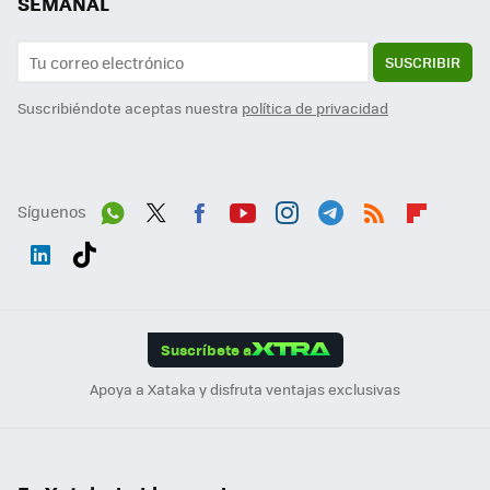
SEMANAL
SUSCRIBIR
Suscribiéndote aceptas nuestra
política de privacidad
Síguenos
Wh
Twit
Fac
You
Inst
Tele
RSS
Flip
ats
ter
ebo
tub
agr
gra
boa
Link
Tikt
App
ok
e
am
m
rd
edI
ok
Suscríbete a
n
Apoya a Xataka y disfruta ventajas exclusivas