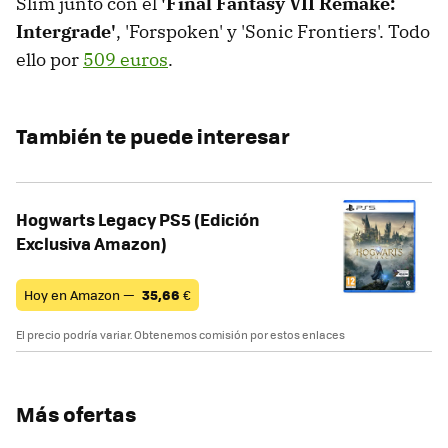
Slim junto con el
'Final Fantasy VII Remake:
Intergrade'
, 'Forspoken' y 'Sonic Frontiers'. Todo
ello por
509 euros
.
También te puede interesar
Hogwarts Legacy PS5 (Edición
Exclusiva Amazon)
Hoy en Amazon —
35,66
€
El precio podría variar. Obtenemos comisión por estos enlaces
Más ofertas