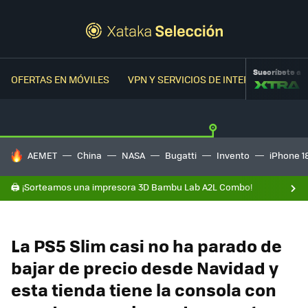
Suscríbete a
OFERTAS EN MÓVILES
VPN Y SERVICIOS DE INTERNET
OFER
HOY SE HABLA DE
AEMET
China
NASA
Bugatti
Invento
iPhone 1
🖨️ ¡Sorteamos una impresora 3D Bambu Lab A2L Combo!
La PS5 Slim casi no ha parado de
bajar de precio desde Navidad y
esta tienda tiene la consola con