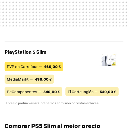
PlayStation 5 Slim
PVP en Carrefour —
469,00
€
MediaMarkt —
498,00
€
PcComponentes —
549,00
€
El Corte Inglés —
549,90
€
El precio podría variar. Obtenemos comisión por estos enlaces
Comprar PS5 Slim al mejor precio