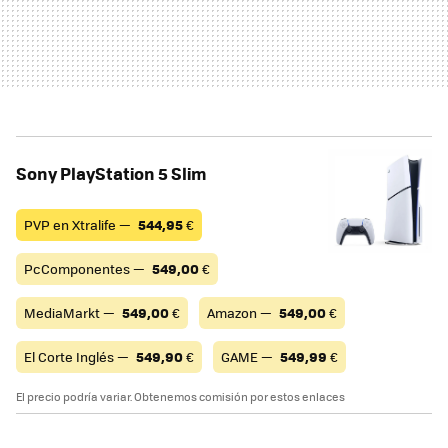
Sony PlayStation 5 Slim
PVP en Xtralife —
544,95
€
PcComponentes —
549,00
€
MediaMarkt —
549,00
€
Amazon —
549,00
€
El Corte Inglés —
549,90
€
GAME —
549,99
€
El precio podría variar. Obtenemos comisión por estos enlaces