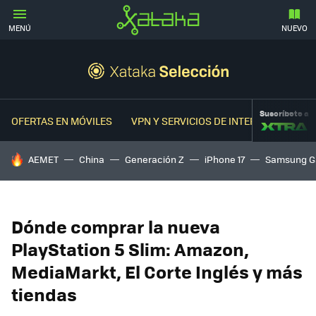
MENÚ
NUEVO
Suscríbete a
OFERTAS EN MÓVILES
VPN Y SERVICIOS DE INTERNET
OFER
HOY SE HABLA DE
AEMET
China
Generación Z
iPhone 17
Samsung G
Dónde comprar la nueva
PlayStation 5 Slim: Amazon,
MediaMarkt, El Corte Inglés y más
tiendas