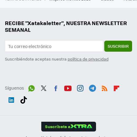
RECIBE "Xatakaletter", NUESTRA NEWSLETTER
SEMANAL
SUSCRIBIR
Suscribiéndote aceptas nuestra
política de privacidad
Síguenos
Wh
Twit
Fac
You
Inst
Tele
RSS
Flip
ats
ter
ebo
tub
agr
gra
boa
Link
Tikt
App
ok
e
am
m
rd
edI
ok
Suscríbete a
n