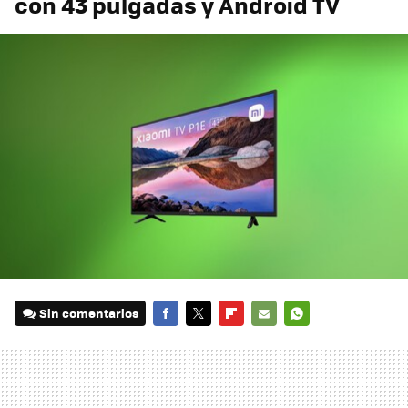
con 43 pulgadas y Android TV
Sin comentarios
FACEBOOK
TWITTER
FLIPBOARD
E-
WHATSAPP
MAIL