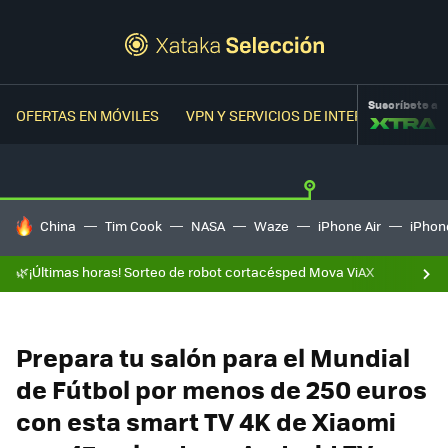
Suscríbete a
OFERTAS EN MÓVILES
VPN Y SERVICIOS DE INTERNET
OFER
HOY SE HABLA DE
China
Tim Cook
NASA
Waze
iPhone Air
iPhone
🌿¡Últimas horas! Sorteo de robot cortacésped Mova ViAX
Prepara tu salón para el Mundial
de Fútbol por menos de 250 euros
con esta smart TV 4K de Xiaomi