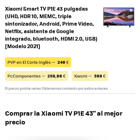
Xiaomi Smart TV P1E 43 pulgadas
(UHD, HDR 10, MEMC, triple
sintonizador, Android, Prime Video,
Netflix, asistente de Google
integrado, bluetooth, HDMI 2.0, USB)
[Modelo 2021]
PVP en El Corte Inglés —
249
€
PcComponentes —
259,98
€
Xiaomi —
399
€
El precio podría variar. Obtenemos comisión por estos enlaces
Comprar la Xiaomi TV P1E 43" al mejor
precio