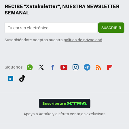
RECIBE "Xatakaletter", NUESTRA NEWSLETTER
SEMANAL
SUSCRIBIR
Suscribiéndote aceptas nuestra
política de privacidad
Síguenos
Wh
Twit
Fac
You
Inst
Tele
RSS
Flip
ats
ter
ebo
tub
agr
gra
boa
Link
Tikt
App
ok
e
am
m
rd
edI
ok
Suscríbete a
n
Apoya a Xataka y disfruta ventajas exclusivas