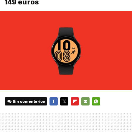
149 euros
Sin comentarios
FACEBOOK
TWITTER
FLIPBOARD
E-
WHATSAPP
MAIL