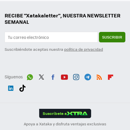
RECIBE "Xatakaletter", NUESTRA NEWSLETTER
SEMANAL
SUSCRIBIR
Suscribiéndote aceptas nuestra
política de privacidad
Síguenos
Wh
Twit
Fac
You
Inst
Tele
RSS
Flip
ats
ter
ebo
tub
agr
gra
boa
Link
Tikt
App
ok
e
am
m
rd
edI
ok
Suscríbete a
n
Apoya a Xataka y disfruta ventajas exclusivas