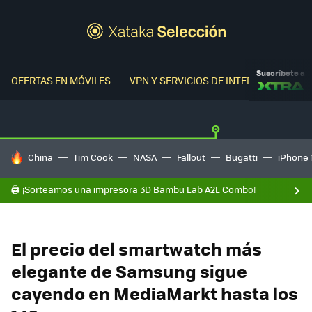
Suscríbete a
OFERTAS EN MÓVILES
VPN Y SERVICIOS DE INTERNET
OFER
HOY SE HABLA DE
China
Tim Cook
NASA
Fallout
Bugatti
iPhone 
🖨️ ¡Sorteamos una impresora 3D Bambu Lab A2L Combo!
El precio del smartwatch más
elegante de Samsung sigue
cayendo en MediaMarkt hasta los