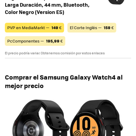
Larga Duración, 44 mm, Bluetooth,
Color Negro (Version ES)
PVP en MediaMarkt —
149
€
El Corte Inglés —
159
€
PcComponentes —
195,99
€
El precio podría variar. Obtenemos comisión por estos enlaces
Comprar el Samsung Galaxy Watch4 al
mejor precio