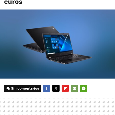
euros
Sin comentarios
FACEBOOK
TWITTER
FLIPBOARD
E-
WHATSAPP
MAIL