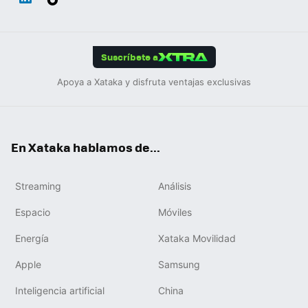
ats
ter
ebo
tub
agr
gra
boa
Link
Tikt
App
ok
e
am
m
rd
edIn
ok
Suscríbete a
Apoya a Xataka y disfruta ventajas exclusivas
En Xataka hablamos de...
Streaming
Análisis
Espacio
Móviles
Energía
Xataka Movilidad
Apple
Samsung
Inteligencia artificial
China