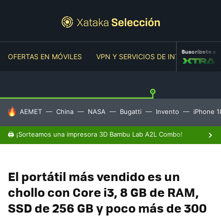
Suscríbete a
OFERTAS EN MÓVILES
VPN Y SERVICIOS DE INTERNET
O
HOY SE HABLA DE
AEMET
China
NASA
Bugatti
Invento
iPhone 1
🖨️ ¡Sorteamos una impresora 3D Bambu Lab A2L Combo!
El portátil más vendido es un
chollo con Core i3, 8 GB de RAM,
SSD de 256 GB y poco más de 300