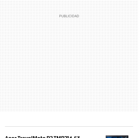
Acer TravelMate P2 TMP214-53 -