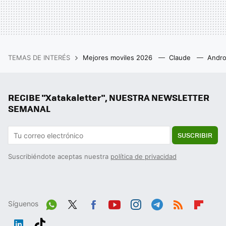
TEMAS DE INTERÉS
Mejores moviles 2026
Claude
Andro
RECIBE "Xatakaletter", NUESTRA NEWSLETTER
SEMANAL
SUSCRIBIR
Suscribiéndote aceptas nuestra
política de privacidad
Síguenos
Wh
Twit
Fac
You
Inst
Tele
RSS
Flip