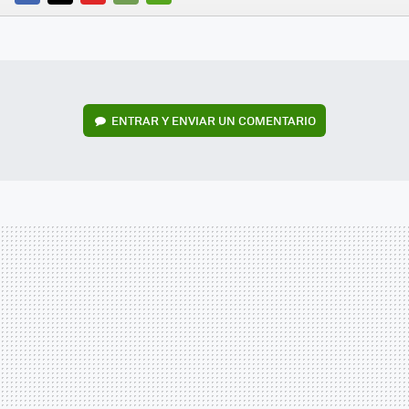
FACEBOOK
TWITTER
FLIPBOARD
E-
WHATSAPP
MAIL
ENTRAR Y ENVIAR UN COMENTARIO