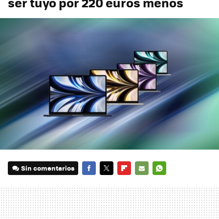
ser tuyo por 220 euros menos
Sin comentarios
FACEBOOK
TWITTER
FLIPBOARD
E-
WHATSAPP
MAIL