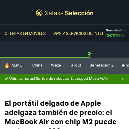
Suscríbete a
OFERTAS EN MÓVILES
VPN Y SERVICIOS DE INTERNET
OFER
HOY SE HABLA DE
AEMET
China
Waze
Fallout
Generación Z
iPh
🌿¡Últimas horas! Sorteo de robot cortacésped Mova ViAX
El portátil delgado de Apple
adelgaza también de precio: el
MacBook Air con chip M2 puede