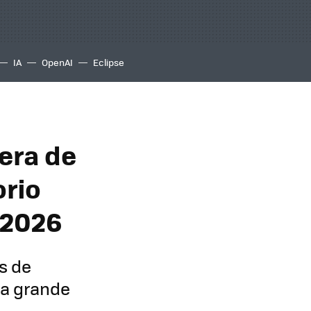
IA
OpenAI
Eclipse
era de
orio
 2026
s de
la grande