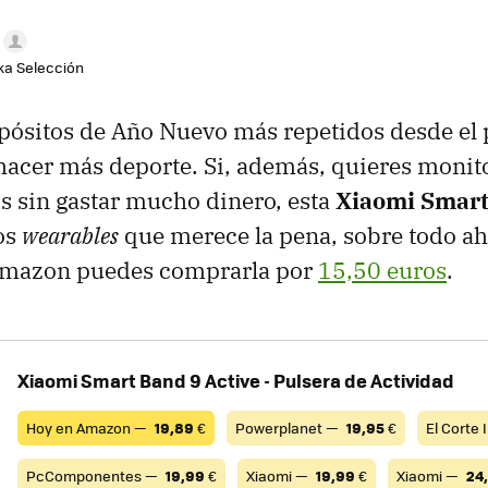
aka Selección
pósitos de Año Nuevo más repetidos desde el 
 hacer más deporte. Si, además, quieres monito
 sin gastar mucho dinero, esta
Xiaomi Smart
os
wearables
que merece la pena, sobre todo ah
 Amazon puedes comprarla por
15,50 euros
.
Xiaomi Smart Band 9 Active - Pulsera de Actividad
Hoy en Amazon —
19,89
€
Powerplanet —
19,95
€
El Corte
PcComponentes —
19,99
€
Xiaomi —
19,99
€
Xiaomi —
24