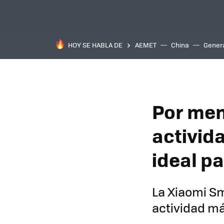
HOY SE HABLA DE
AEMET
China
Gener
Por men
activid
ideal p
La Xiaomi Sm
actividad m