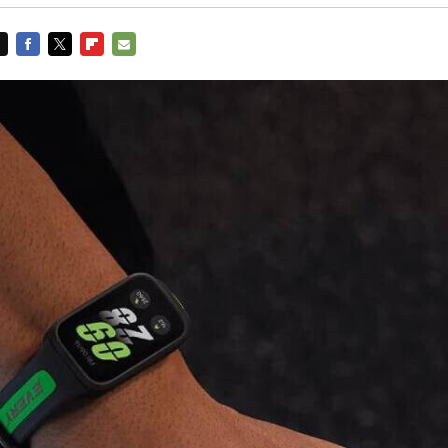
FACEBOOK
TWITTER
FLIPBOARD
E-
MAIL