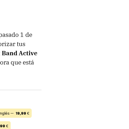
pasado 1 de
rizar tus
 Band Active
ora que está
 Inglés —
19,99
€
,99
€