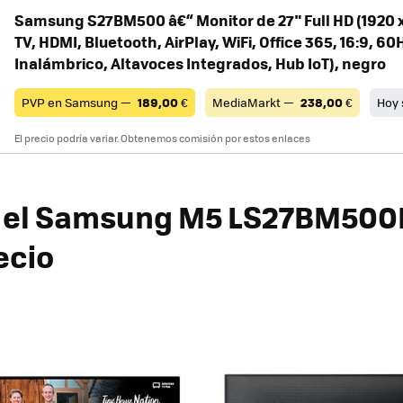
Samsung S27BM500 â€“ Monitor de 27" Full HD (1920 x
TV, HDMI, Bluetooth, AirPlay, WiFi, Office 365, 16:9, 60
Inalámbrico, Altavoces Integrados, Hub IoT), negro
PVP en Samsung —
189,00
€
MediaMarkt —
238,00
€
Hoy 
El precio podría variar. Obtenemos comisión por estos enlaces
 el Samsung M5 LS27BM500
ecio