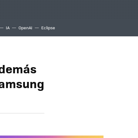
IA
OpenAI
Eclipse
 además
Samsung