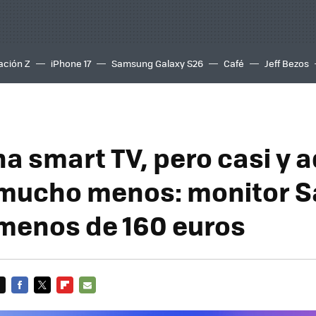
ación Z
iPhone 17
Samsung Galaxy S26
Café
Jeff Bezos
na smart TV, pero casi y
 mucho menos: monitor 
menos de 160 euros
FACEBOOK
TWITTER
FLIPBOARD
E-