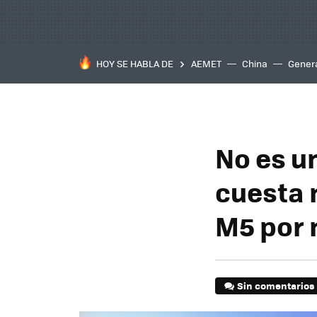
HOY SE HABLA DE
AEMET
China
Gener
No es u
cuesta
M5 por 
Sin comentarios