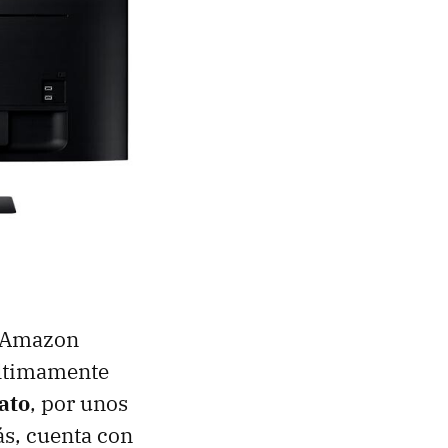
n Amazon
últimamente
ato
, por unos
s, cuenta con