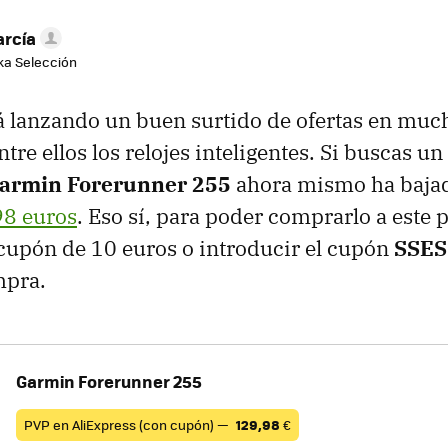
arcía
aka Selección
á lanzando un buen surtido de ofertas en mu
ntre ellos los relojes inteligentes. Si buscas 
armin Forerunner 255
ahora mismo ha bajad
98 euros
. Eso sí, para poder comprarlo a este 
 cupón de 10 euros o introducir el cupón
SSES
mpra.
Garmin Forerunner 255
PVP en AliExpress (con cupón) —
129,98
€