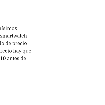
chísimos
un smartwatch
o de precio
precio hay que
10
antes de