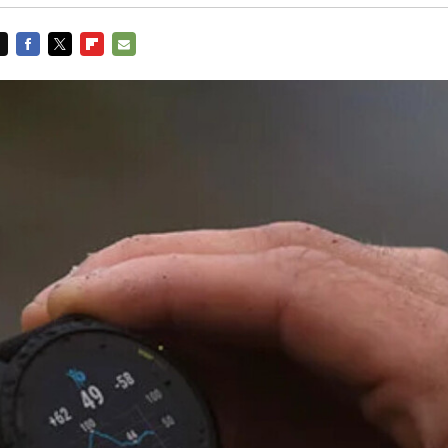
FACEBOOK
TWITTER
FLIPBOARD
E-
MAIL