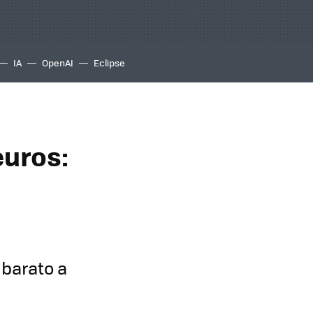
IA
OpenAI
Eclipse
euros:
 barato a