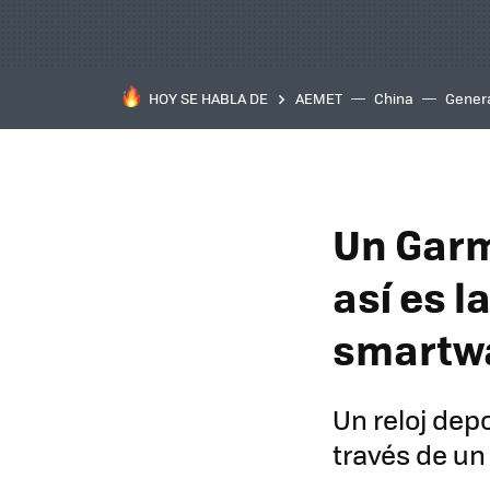
HOY SE HABLA DE
AEMET
China
Gener
Un Garm
así es l
smartwa
Un reloj dep
través de u