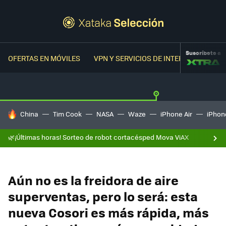
Suscríbete a
OFERTAS EN MÓVILES
VPN Y SERVICIOS DE INTERNET
OFER
HOY SE HABLA DE
China
Tim Cook
NASA
Waze
iPhone Air
iPhone
🌿¡Últimas horas! Sorteo de robot cortacésped Mova ViAX
Aún no es la freidora de aire
superventas, pero lo será: esta
nueva Cosori es más rápida, más