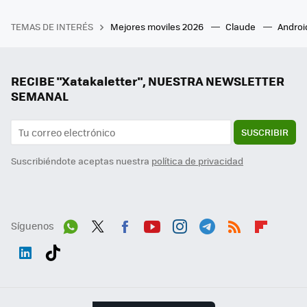
TEMAS DE INTERÉS
Mejores moviles 2026
Claude
Androi
RECIBE "Xatakaletter", NUESTRA NEWSLETTER
SEMANAL
SUSCRIBIR
Suscribiéndote aceptas nuestra
política de privacidad
Síguenos
Wh
Twit
Fac
You
Inst
Tele
RSS
Flip
ats
ter
ebo
tub
agr
gra
boa
Link
Tikt
App
ok
e
am
m
rd
edI
ok