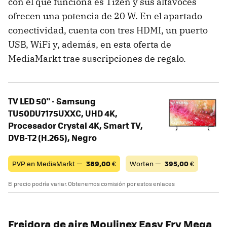
con el que funciona es Tizen y sus altavoces
ofrecen una potencia de 20 W. En el apartado
conectividad, cuenta con tres HDMI, un puerto
USB, WiFi y, además, en esta oferta de
MediaMarkt trae suscripciones de regalo.
TV LED 50" - Samsung
TU50DU7175UXXC, UHD 4K,
Procesador Crystal 4K, Smart TV,
DVB-T2 (H.265), Negro
PVP en MediaMarkt —
389,00
€
Worten —
395,00
€
El precio podría variar. Obtenemos comisión por estos enlaces
Freidora de aire Moulinex Easy Fry Mega