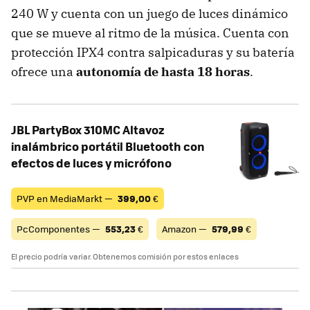
240 W y cuenta con un juego de luces dinámico
que se mueve al ritmo de la música. Cuenta con
protección IPX4 contra salpicaduras y su batería
ofrece una
autonomía de hasta 18 horas
.
JBL PartyBox 310MC Altavoz
inalámbrico portátil Bluetooth con
efectos de luces y micrófono
PVP en MediaMarkt —
399,00
€
PcComponentes —
553,23
€
Amazon —
579,99
€
El precio podría variar. Obtenemos comisión por estos enlaces