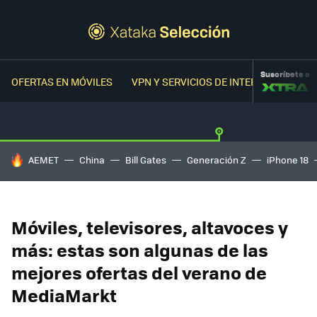
Suscríbete a
OFERTAS EN MÓVILES
VPN Y SERVICIOS DE INTERNET
OFER
HOY SE HABLA DE
AEMET
China
Bill Gates
Generación Z
iPhone 18
Móviles, televisores, altavoces y
más: estas son algunas de las
mejores ofertas del verano de
MediaMarkt