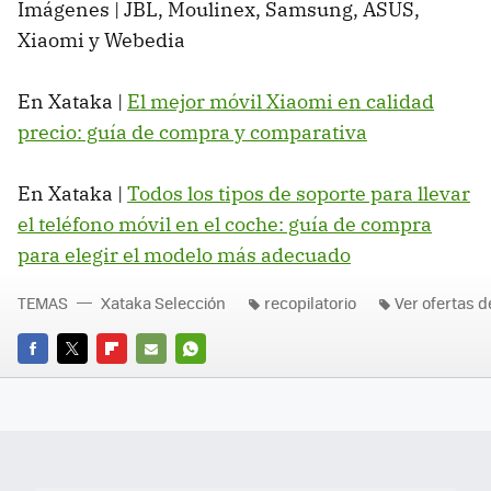
Imágenes | JBL, Moulinex, Samsung, ASUS,
Xiaomi y Webedia
En Xataka |
El mejor móvil Xiaomi en calidad
precio: guía de compra y comparativa
En Xataka |
Todos los tipos de soporte para llevar
el teléfono móvil en el coche: guía de compra
para elegir el modelo más adecuado
TEMAS
Xataka Selección
recopilatorio
Ver ofertas d
FACEBOOK
TWITTER
FLIPBOARD
E-
WHATSAPP
MAIL