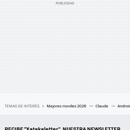
TEMAS DE INTERÉS
Mejores moviles 2026
Claude
Androi
RECIBE "Xatakaletter", NUESTRA NEWSLETTER