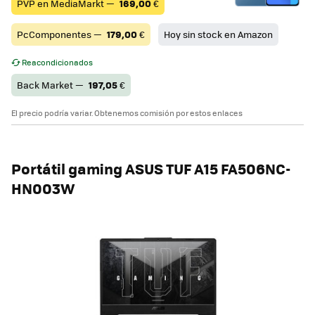
PVP en MediaMarkt —
169,00
€
PcComponentes —
179,00
€
Hoy sin stock en Amazon
Reacondicionados
Back Market —
197,05
€
El precio podría variar. Obtenemos comisión por estos enlaces
Portátil gaming ASUS TUF A15 FA506NC-
HN003W