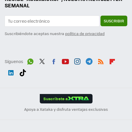
SEMANAL
SUSCRIBIR
Suscribiéndote aceptas nuestra
política de privacidad
Síguenos
Wh
Twit
Fac
You
Inst
Tele
RSS
Flip
ats
ter
ebo
tub
agr
gra
boa
Link
Tikt
App
ok
e
am
m
rd
edI
ok
Suscríbete a
n
Apoya a Xataka y disfruta ventajas exclusivas