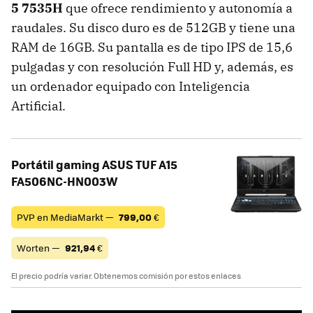
5 7535H
que ofrece rendimiento y autonomía a
raudales. Su disco duro es de 512GB y tiene una
RAM de 16GB. Su pantalla es de tipo IPS de 15,6
pulgadas y con resolución Full HD y, además, es
un ordenador equipado con Inteligencia
Artificial.
Portátil gaming ASUS TUF A15
FA506NC-HN003W
PVP en MediaMarkt —
799,00
€
Worten —
921,94
€
El precio podría variar. Obtenemos comisión por estos enlaces