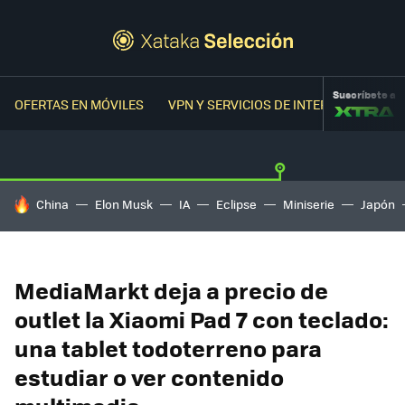
Suscríbete a
OFERTAS EN MÓVILES
VPN Y SERVICIOS DE INTERNET
OFER
HOY SE HABLA DE
China
Elon Musk
IA
Eclipse
Miniserie
Japón
MediaMarkt deja a precio de
outlet la Xiaomi Pad 7 con teclado:
una tablet todoterreno para
estudiar o ver contenido