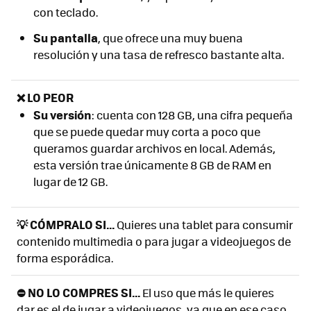
con teclado.
Su pantalla
, que ofrece una muy buena
resolución y una tasa de refresco bastante alta.
❌ LO PEOR
S
u versión
: cuenta con 128 GB, una cifra pequeña
que se puede quedar muy corta a poco que
queramos guardar archivos en local. Además,
esta versión trae únicamente 8 GB de RAM en
lugar de 12 GB.
💡 CÓMPRALO SI...
Quieres una tablet para consumir
contenido multimedia o para jugar a videojuegos de
forma esporádica.
⛔ NO LO COMPRES SI...
El uso que más le quieres
dar es el de jugar a videojuegos, ya que en ese caso