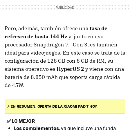
Pero, además, también ofrece una
tasa de
refresco de hasta 144 Hz
y, junto con su
procesador Snapdragon 7+ Gen 3, es también
ideal para videojuegos. En este caso se trata de la
configuración de 128 GB con 8 GB de RM, su
sistema operativo es
HyperOS 2
y viene con una
batería de 8.850 mAh que soporta carga rápida
de 45W.
⚡ EN RESUMEN: OFERTA DE LA XIAOMI PAD 7 HOY
✅
LO MEJOR
L
os complementos
, ya que incluye una funda