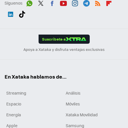
Síguenos
Wh
Twit
Fac
You
Inst
Tele
RSS
Flip
ats
ter
ebo
tub
agr
gra
boa
Link
Tikt
App
ok
e
am
m
rd
edI
ok
Suscríbete a
n
Apoya a Xataka y disfruta ventajas exclusivas
En Xataka hablamos de...
Streaming
Análisis
Espacio
Móviles
Energía
Xataka Movilidad
Apple
Samsung