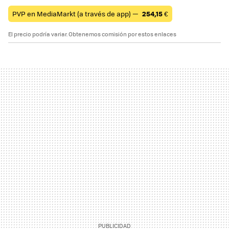
PVP en MediaMarkt (a través de app) —
254,15
€
El precio podría variar. Obtenemos comisión por estos enlaces