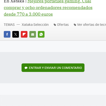
En Xataka |
Mejores portátiles gaming. Cuál
comprar y ocho ordenadores recomendados
desde 770 a 3.000 euros
TEMAS
Xataka Selección
Ofertas
Ver ofertas de tec
FACEBOOK
TWITTER
FLIPBOARD
E-
WHATSAPP
MAIL
ENTRAR Y ENVIAR UN COMENTARIO