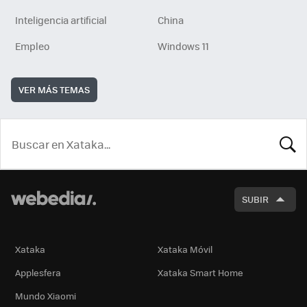
Inteligencia artificial
China
Empleo
Windows 11
VER MÁS TEMAS
BUSCA
SUBIR
Xataka
Xataka Móvil
Applesfera
Xataka Smart Home
Mundo Xiaomi