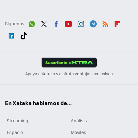
Síguenos
Wh
Twit
Fac
You
Inst
Tele
RSS
Flip
ats
ter
ebo
tub
agr
gra
boa
Link
Tikt
App
ok
e
am
m
rd
edI
ok
Suscríbete a
n
Apoya a Xataka y disfruta ventajas exclusivas
En Xataka hablamos de...
Streaming
Análisis
Espacio
Móviles