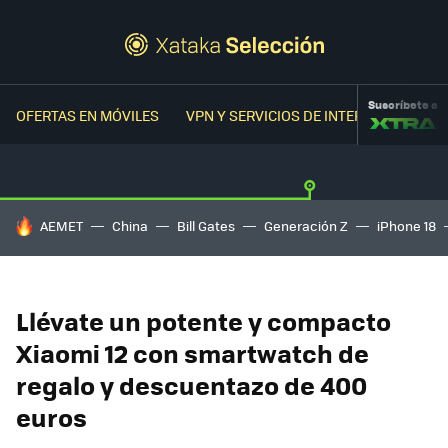
Suscríbete a
OFERTAS EN MÓVILES
VPN Y SERVICIOS DE INTERNET
OFER
HOY SE HABLA DE
AEMET
China
Bill Gates
Generación Z
iPhone 18
Llévate un potente y compacto
Xiaomi 12 con smartwatch de
regalo y descuentazo de 400
euros