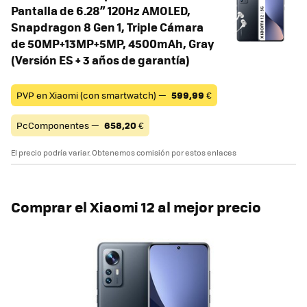
Pantalla de 6.28” 120Hz AMOLED,
Snapdragon 8 Gen 1, Triple Cámara
de 50MP+13MP+5MP, 4500mAh, Gray
(Versión ES + 3 años de garantía)
PVP en Xiaomi (con smartwatch) —
599,99
€
PcComponentes —
658,20
€
El precio podría variar. Obtenemos comisión por estos enlaces
Comprar el Xiaomi 12 al mejor precio