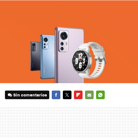
Sin comentarios
FACEBOOK
TWITTER
FLIPBOARD
E-
WHATSAPP
MAIL