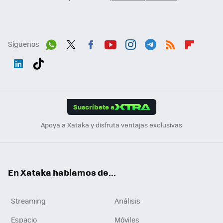
Síguenos
Wh
Twit
Fac
You
Inst
Tele
RSS
Flip
ats
ter
ebo
tub
agr
gra
boa
Link
Tikt
App
ok
e
am
m
rd
edI
ok
Suscríbete a
n
Apoya a Xataka y disfruta ventajas exclusivas
En Xataka hablamos de...
Streaming
Análisis
Espacio
Móviles