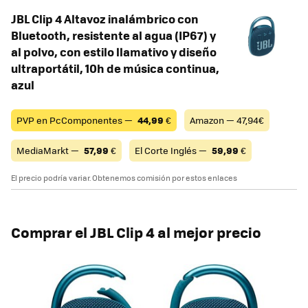
JBL Clip 4 Altavoz inalámbrico con
Bluetooth, resistente al agua (IP67) y
al polvo, con estilo llamativo y diseño
ultraportátil, 10h de música continua,
azul
PVP en PcComponentes —
44,99
€
Amazon — 47,94€
MediaMarkt —
57,99
€
El Corte Inglés —
59,99
€
El precio podría variar. Obtenemos comisión por estos enlaces
Comprar el JBL Clip 4 al mejor precio