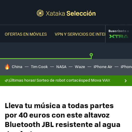
Suscríbete a
OFERTAS EN MÓVILES
VPN Y SERVICIOS DE INTERNET
OFER
HOY SE HABLA DE
China
Tim Cook
NASA
Waze
iPhone Air
iPhone
🌿¡Últimas horas! Sorteo de robot cortacésped Mova ViAX
Lleva tu música a todas partes
por 40 euros con este altavoz
Bluetooth JBL resistente al agua