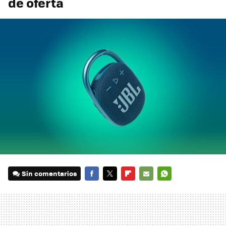
de oferta
Sin comentarios
FACEBOOK
TWITTER
FLIPBOARD
E-
WHATSAPP
MAIL