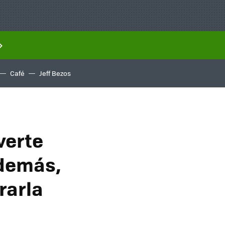
Café
Jeff Bezos
verte
además,
rarla