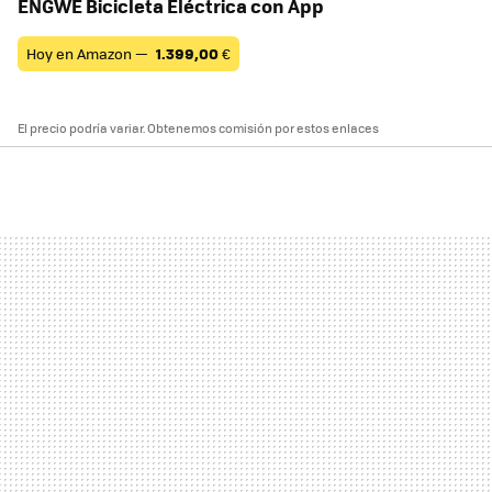
ENGWE Bicicleta Eléctrica con App
Hoy en Amazon —
1.399,00
€
El precio podría variar. Obtenemos comisión por estos enlaces