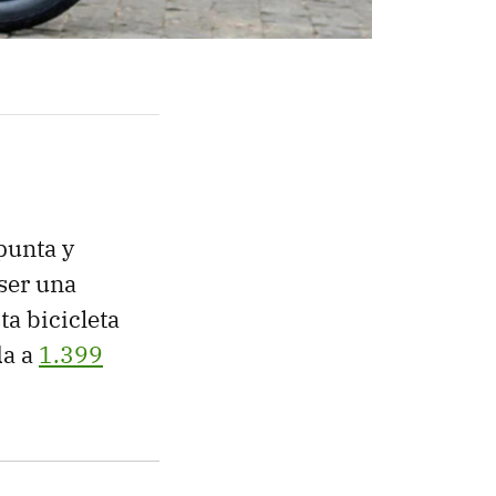
punta y
ser una
a bicicleta
da a
1.399