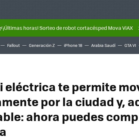
🌿¡Últimas horas! Sorteo de robot cortacésped Mova ViAX
Fallout
Generación Z
iPhone 18
Arabia Saudí
GTA VI
i eléctrica te permite mo
ente por la ciudad y, 
able: ahora puedes comp
da