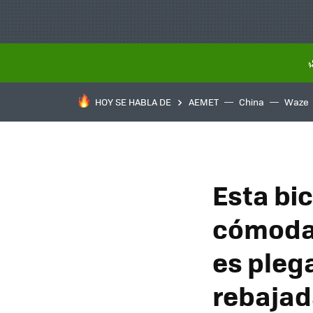
HOY SE HABLA DE
AEMET
China
Waze
Esta bic
cómodam
es pleg
rebaja